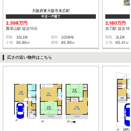
大阪府東大阪市末広町
中古一戸建て
2,398万円
2,180万円
瓢箪山駅 徒歩10分
弥刀駅 徒歩18
間取
3SLDK
築年
2008年
間取
3LDK
土地
56.86㎡
建物
85.99㎡
土地
65.41㎡
広さの近い物件はこちら