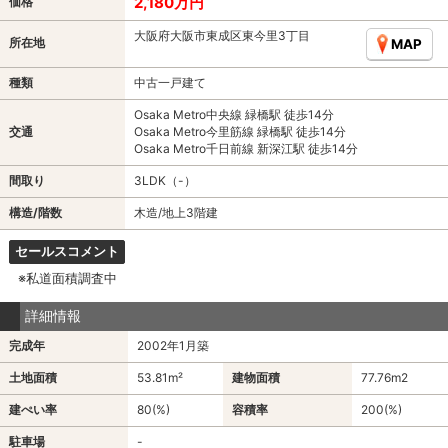
2,180万円
価格
大阪府大阪市東成区東今里3丁目
所在地
MAP
種類
中古一戸建て
Osaka Metro中央線 緑橋駅 徒歩14分
交通
Osaka Metro今里筋線 緑橋駅 徒歩14分
Osaka Metro千日前線 新深江駅 徒歩14分
間取り
3LDK（-）
構造/階数
木造/地上3階建
セールスコメント
※私道面積調査中
詳細情報
完成年
2002年1月築
土地面積
53.81m²
建物面積
77.76m
2
建ぺい率
80(%)
容積率
200(%)
駐車場
-