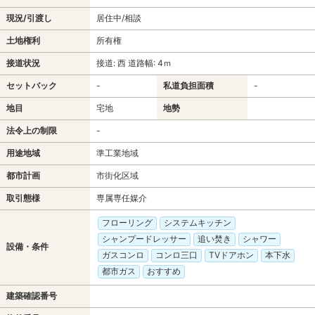
現況/引渡し
居住中/相談
土地権利
所有権
接道状況
接道: 西 道路幅: 4ｍ
セットバック
-
私道負担面積
-
地目
宅地
地勢
法令上の制限
-
用途地域
準工業地域
都市計画
市街化区域
取引態様
専属専任媒介
フローリング
システムキッチン
シャンプードレッサー
追い焚き
シャワー
設備・条件
ガスコンロ
コンロ三口
TVドアホン
本下水
都市ガス
おすすめ
建築確認番号