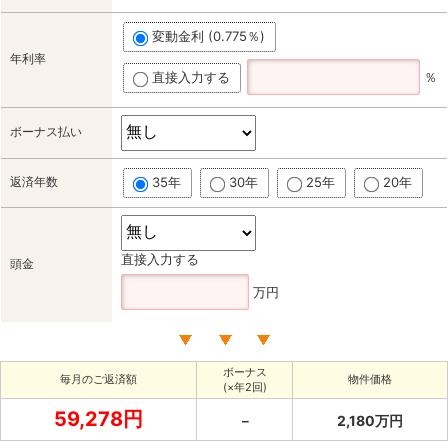
変動金利 (0.775％)
年利率
直接入力する
％
ボーナス払い
返済年数
35年
30年
25年
20年
直接入力する
頭金
万円
ボーナス
毎月のご返済額
物件価格
(×年2回)
59,278円
－
2,180万円