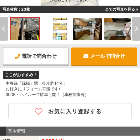
かじめご了承ください。
写真枚数：23枚
全ての写真を見る
電話で問合わせ
メールで問合せ
ここがおすすめ！
中央線「緑橋」駅 徒歩約14分！
お好きにリフォーム可能です♪
3LDK・ハイルーフ駐車可能！（車種制限有）
基本情報