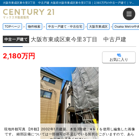
大阪市東成区東今里3丁目 中古戸建 大阪府大阪市東成区東今里3丁目｜2,180万円の中古一戸建て｜マックス不動産販売 東大阪店
TOPページ
物件検索
中古一戸建て・中古住宅
大阪市東成区
Osaka Metro中
大阪市東成区東今里3丁目 中古戸建
中古一戸建て
2,180万円
お気に入り
現地外観写真 【外観】2002年1月建築、木造3階建。※ＡＩを使用し編集した画像
です。 細部設備については一部描写が不足している箇所がございますので、あら