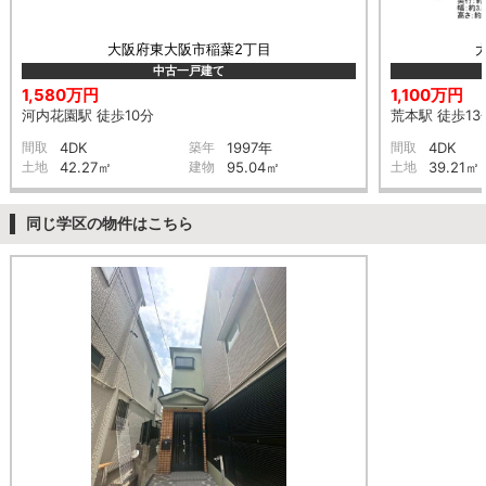
大阪府東大阪市稲葉2丁目
中古一戸建て
1,580万円
1,100万円
河内花園駅 徒歩10分
荒本駅 徒歩13
間取
4DK
築年
1997年
間取
4DK
土地
42.27㎡
建物
95.04㎡
土地
39.21㎡
同じ学区の物件はこちら