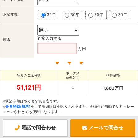
返済年数
35年
30年
25年
20年
直接入力する
頭金
万円
ボーナス
毎月のご返済額
物件価格
(×年2回)
51,121円
－
1,880万円
※返済金額はあくまでも目安です。
※
会員登録(無料)
をして詳細情報を記入されますと、全物件が自動でシミュレー
ションされとても便利になります。
電話で問合わせ
メールで問合せ