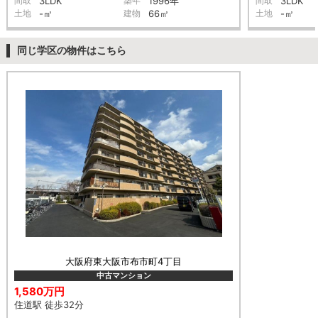
間取
3LDK
築年
1996年
間取
3LDK
土地
-㎡
建物
66㎡
土地
-㎡
同じ学区の物件はこちら
大阪府東大阪市布市町4丁目
中古マンション
1,580万円
住道駅 徒歩32分