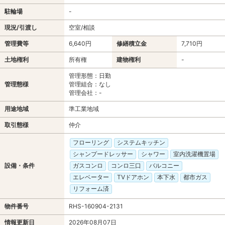
駐輪場
-
現況/引渡し
空室/相談
管理費等
6,640円
修繕積立金
7,710円
土地権利
所有権
建物権利
-
管理形態：日勤
管理態様
管理組合：なし
管理会社：-
用途地域
準工業地域
取引態様
仲介
フローリング
システムキッチン
シャンプードレッサー
シャワー
室内洗濯機置場
設備・条件
ガスコンロ
コンロ三口
バルコニー
エレベーター
TVドアホン
本下水
都市ガス
リフォーム済
物件番号
RHS-160904-2131
情報更新日
2026年08月07日