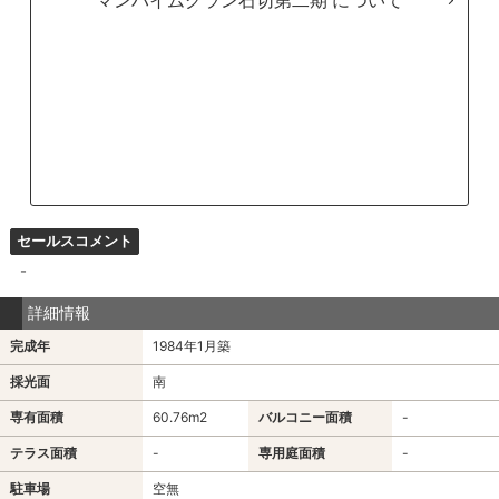
マンハイムグラン石切第二期
セールスコメント
-
詳細情報
完成年
1984年1月築
採光面
南
専有面積
60.76m
2
バルコニー面積
-
テラス面積
-
専用庭面積
-
駐車場
空無