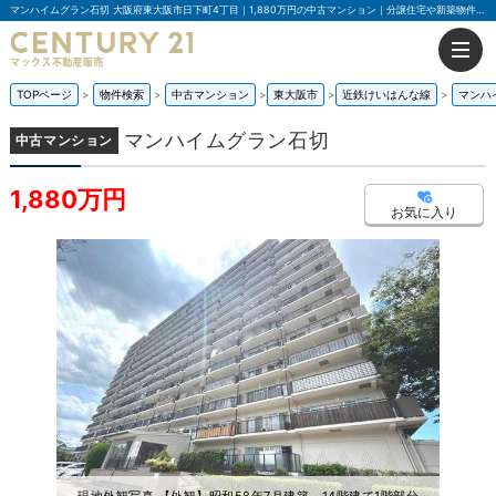
マンハイムグラン石切 大阪府東大阪市日下町4丁目｜1,880万円の中古マンション｜分譲住宅や新築物件｜マックス不動産販売 東大阪店
TOPページ
物件検索
中古マンション
東大阪市
近鉄けいはんな線
マンハ
マンハイムグラン石切
中古マンション
1,880万円
お気に入り