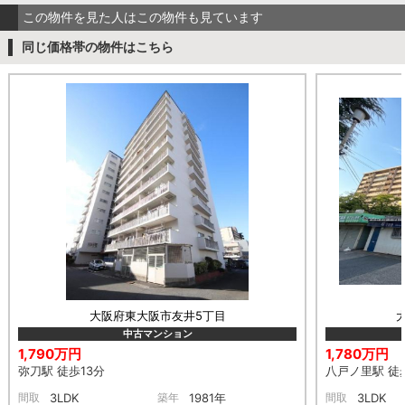
この物件を見た人はこの物件も見ています
同じ価格帯の物件はこちら
大阪府東大阪市友井5丁目
中古マンション
1,790万円
1,780万円
弥刀駅 徒歩13分
八戸ノ里駅 徒
間取
3LDK
築年
1981年
間取
3LDK