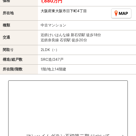
1,880万円
価格
大阪府東大阪市日下町4丁目
所在地
MAP
種類
中古マンション
近鉄けいはんな線 新石切駅 徒歩18分
交通
近鉄奈良線 石切駅 徒歩20分
間取り
2LDK（-）
構造/総戸数
SRC造/247戸
所在階/階数
1階/地上14階建