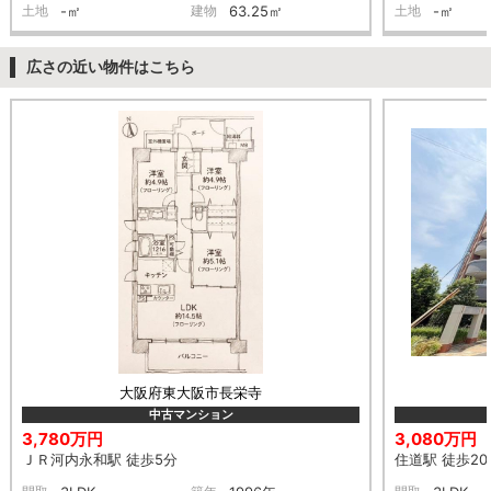
土地
-㎡
建物
63.25㎡
土地
-㎡
広さの近い物件はこちら
大阪府東大阪市長栄寺
中古マンション
3,780万円
3,080万円
ＪＲ河内永和駅 徒歩5分
住道駅 徒歩20