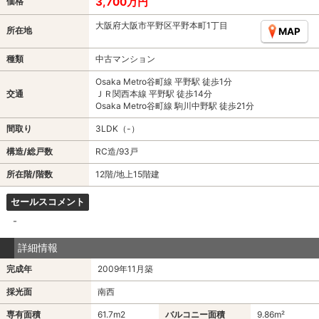
3,700万円
価格
大阪府大阪市平野区平野本町1丁目
所在地
MAP
種類
中古マンション
Osaka Metro谷町線 平野駅 徒歩1分
交通
ＪＲ関西本線 平野駅 徒歩14分
Osaka Metro谷町線 駒川中野駅 徒歩21分
間取り
3LDK（-）
構造/総戸数
RC造/93戸
所在階/階数
12階/地上15階建
セールスコメント
-
詳細情報
完成年
2009年11月築
採光面
南西
専有面積
61.7m
2
バルコニー面積
9.86m²