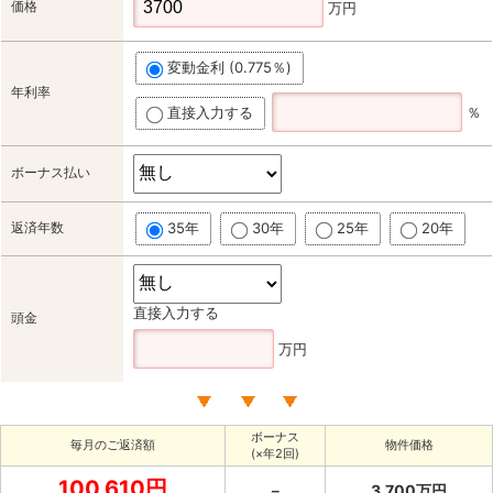
価格
万円
変動金利 (0.775％)
年利率
直接入力する
％
ボーナス払い
返済年数
35年
30年
25年
20年
直接入力する
頭金
万円
ボーナス
毎月のご返済額
物件価格
(×年2回)
100,610円
－
3,700万円