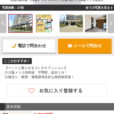
現地外観写真 【外観】 ２００９年１１月築 地上１５階建て１２階部分
写真枚数：21枚
全ての写真を見る
電話で問合わせ
メールで問合せ
ここがおすすめ！
【ペットと暮らせる３ＬＤＫマンション】
◇大阪メトロ谷町線「平野駅」徒歩１分！
◇陽当り・眺望・通風環境良好な南西角部屋！
基本情報