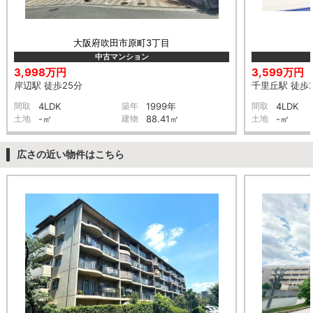
大阪府吹田市原町3丁目
中古マンション
3,998万円
3,599万円
岸辺駅 徒歩25分
千里丘駅 徒歩
間取
4LDK
築年
1999年
間取
4LDK
土地
-㎡
建物
88.41㎡
土地
-㎡
広さの近い物件はこちら