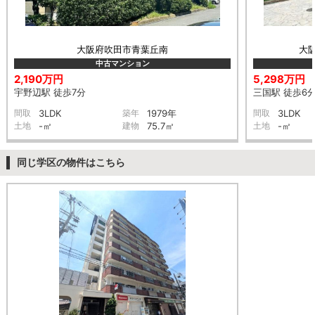
大阪府吹田市青葉丘南
大
中古マンション
2,190万円
5,298万円
宇野辺駅 徒歩7分
三国駅 徒歩6
間取
3LDK
築年
1979年
間取
3LDK
土地
-㎡
建物
75.7㎡
土地
-㎡
同じ学区の物件はこちら