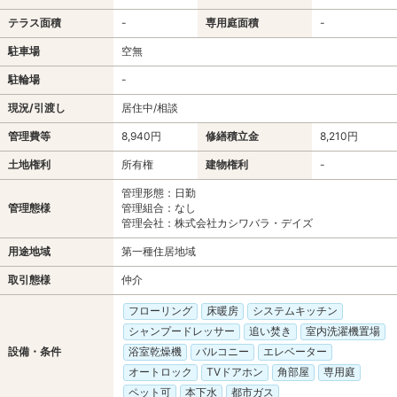
テラス面積
-
専用庭面積
-
駐車場
空無
駐輪場
-
現況/引渡し
居住中/相談
管理費等
8,940円
修繕積立金
8,210円
土地権利
所有権
建物権利
-
管理形態：日勤
管理態様
管理組合：なし
管理会社：株式会社カシワバラ・デイズ
用途地域
第一種住居地域
取引態様
仲介
フローリング
床暖房
システムキッチン
シャンプードレッサー
追い焚き
室内洗濯機置場
設備・条件
浴室乾燥機
バルコニー
エレベーター
オートロック
TVドアホン
角部屋
専用庭
ペット可
本下水
都市ガス