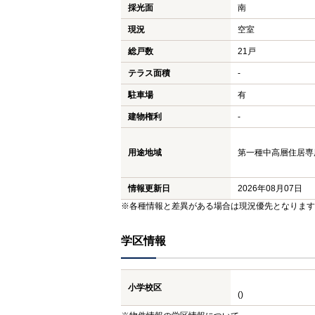
採光面
南
現況
空室
総戸数
21戸
テラス面積
-
駐車場
有
建物権利
-
用途地域
第一種中高層住居専用地
情報更新日
2026年08月07日
※各種情報と差異がある場合は現況優先となります
学区情報
小学校区
()