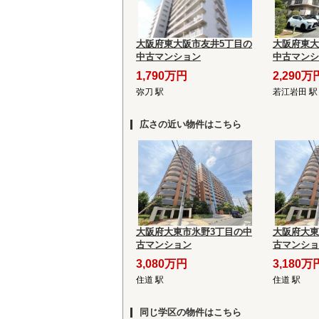
大阪府東大阪市友井5丁目の
大阪府東大
中古マンション
中古マンシ
1,790万円
2,290万
弥刀 駅
若江岩田 駅
広さの近い物件はこちら
大阪府大東市氷野3丁目の中
大阪府大東
古マンション
古マンショ
3,080万円
3,180万
住道 駅
住道 駅
同じ学区の物件はこちら