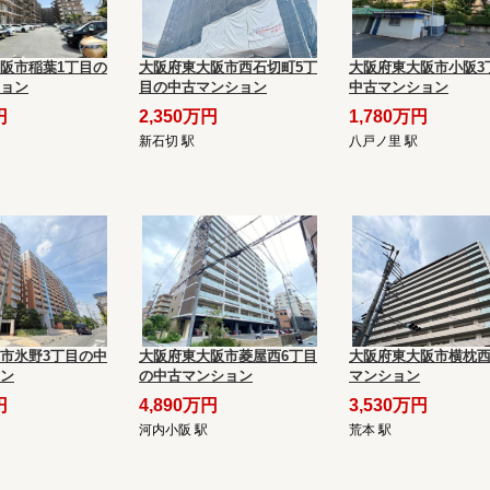
阪市稲葉1丁目の
大阪府東大阪市西石切町5丁
大阪府東大阪市小阪3
ョン
目の中古マンション
中古マンション
円
2,350万円
1,780万円
新石切 駅
八戸ノ里 駅
市氷野3丁目の中
大阪府東大阪市菱屋西6丁目
大阪府東大阪市横枕
ン
の中古マンション
マンション
円
4,890万円
3,530万円
河内小阪 駅
荒本 駅