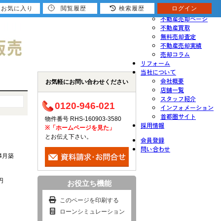
お気に入り
閲覧履歴
検索履歴
ログイン
売りたい
不動産売却ページ
不動産買取
無料売却査定
不動産売却実績
売却コラム
リフォーム
当社について
会社概要
お気軽にお問い合わせください
店舗一覧
スタッフ紹介
0120-946-021
インフォメーション
首都圏サイト
物件番号 RHS-160903-3580
採用情報
※「ホームページを見た」
とお伝え下さい。
会員登録
問い合わせ
年4月築
円
お役立ち機能
このページを印刷する
ローンシミュレーション