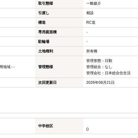
取引態様
一般媒介
引渡し
相談
構造
RC造
専用庭面積
-
駐輪場
-
土地権利
所有権
管理形態：日勤
域 - -
管理態様
管理組合：なし
管理会社：日本総合住生活
次回更新日
2026年08月21日
中学校区
()