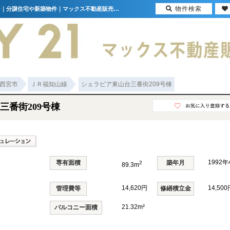
物件検索
シェラビア東山台三番街209号棟 兵庫県西宮市東山台2丁目｜1,980万円の中古マンション｜分譲住宅や新築物件｜マックス不動産販売 豊中店
西宮市
ＪＲ福知山線
シェラビア東山台三番街209号棟
三番街209号棟
1992
専有面積
築年月
2
89.3m
14,620円
14,500
管理費等
修繕積立金
21.32m²
バルコニー面積