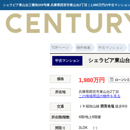
TOPページ
物件検索
中古マンション
シェラビア東山台
中古マンション
価格
1,980万円
兵庫県西宮市東山台2丁目
所在地
この地域周辺の物件を見る
ＪＲ福知山線
西宮名塩
徒歩9分
交通
4階/地上8階建
所在階/階数
3LDK （-）
間取り