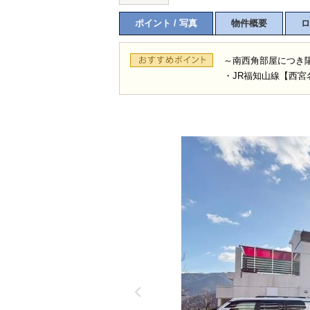
ポイント / 写真
物件概要
ロ
～南西角部屋につき陽
・JR福知山線【西宮