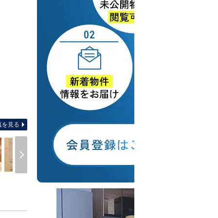
間取り図 【間取り】陽当たり・
真を見る