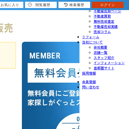
お気に入り
閲覧履歴
検索履歴
ログイン
売りたい
不動産売却ページ
不動産買取
無料売却査定
不動産売却実績
売却コラム
リフォーム
当社について
会社概要
店舗一覧
スタッフ紹介
インフォメーション
首都圏サイト
採用情報
会員登録
問い合わせ