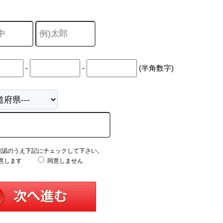
-
-
(半角数字)
確認のうえ下記にチェックして下さい。
意します
同意しません