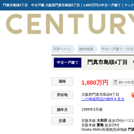
門真市島頭4丁目 中古戸建 大阪府門真市島頭4丁目｜1,880万円の中古一戸建て｜マッ
TOPページ
物件検索
中古一戸建て・中古
門真市島頭4丁目 
中古一戸建て
価格
1,880万円
大阪府門真市島頭4丁目
所在地
この地域周辺の物件を見る
1998年3月築
築年月
京阪本線
大和田
徒歩29分/バス1
交通
京阪本線
萱島
徒歩29分
Osaka Metro長堀鶴見緑地線
門