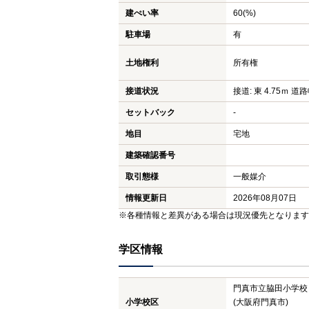
建ぺい率
60(%)
駐車場
有
土地権利
所有権
接道状況
接道: 東 4.75ｍ 道路
セットバック
-
地目
宅地
建築確認番号
取引態様
一般媒介
情報更新日
2026年08月07日
※各種情報と差異がある場合は現況優先となります
学区情報
門真市立脇田小学校
小学校区
(大阪府門真市)