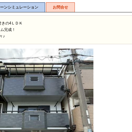
ーンシミュレーション
お問合せ
付きの4ＬＤＫ
ーム完成！
々♪