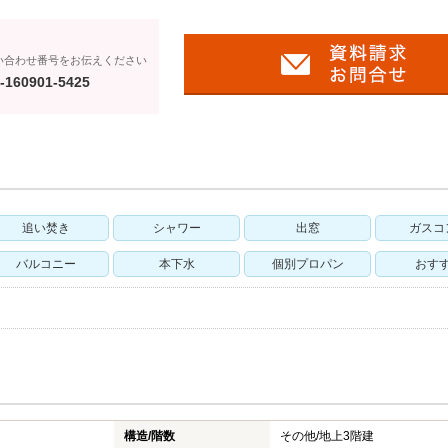
い合わせ番号をお伝えください
-160901-5425
追い焚き
シャワー
出窓
ガスコ
バルコニー
本下水
個別プロパン
おす
構造/階数
その他/
地上3階建