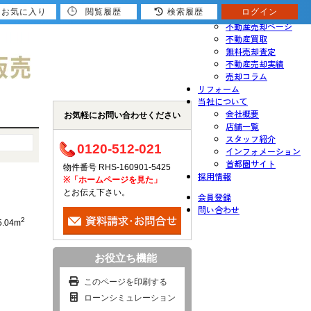
お気に入り
閲覧履歴
検索履歴
ログイン
売りたい
不動産売却ページ
不動産買取
無料売却査定
不動産売却実績
売却コラム
リフォーム
当社について
会社概要
お気軽にお問い合わせください
店舗一覧
スタッフ紹介
0120-512-021
インフォメーション
首都圏サイト
物件番号 RHS-160901-5425
採用情報
※「ホームページを見た」
とお伝え下さい。
会員登録
問い合わせ
2
5.04m
お役立ち機能
このページを印刷する
ローンシミュレーション