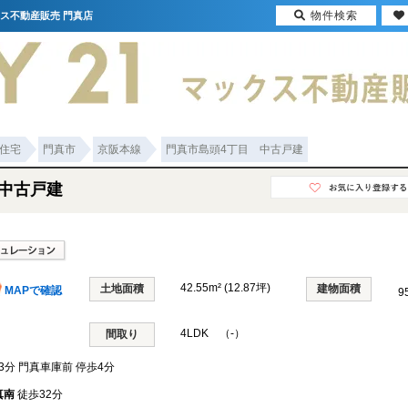
物件検索
クス不動産販売 門真店
住宅
門真市
京阪本線
門真市島頭4丁目 中古戸建
中古戸建
42.55m² (12.87坪)
土地面積
建物面積
MAPで確認
9
4LDK （-）
間取り
3分 門真車庫前 停歩4分
真南
徒歩32分