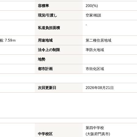
容積率
200(%)
現況/引渡し
空家/相談
-
私道負担面積
幅: 7.59ｍ
用途地域
第二種住居地域
法令上の制限
準防火地域
地勢
都市計画
市街化区域
次回更新日
2026年08月21日
第四中学校
中学校区
(大阪府門真市)