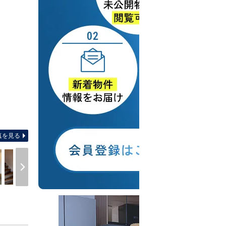
間取り図 【間取り】ビルト
真を見る