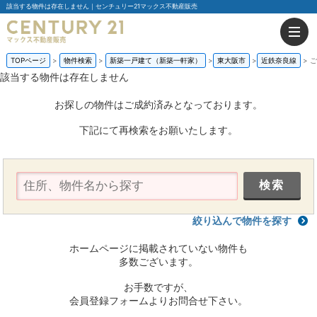
該当する物件は存在しません｜センチュリー21マックス不動産販売
TOPページ
物件検索
新築一戸建て（新築一軒家）
東大阪市
近鉄奈良線
ご
該当する物件は存在しません
お探しの物件はご成約済みとなっております。
下記にて再検索をお願いたします。
絞り込んで物件を探す
ホームページに掲載されていない物件も
多数ございます。
お手数ですが、
会員登録フォームよりお問合せ下さい。