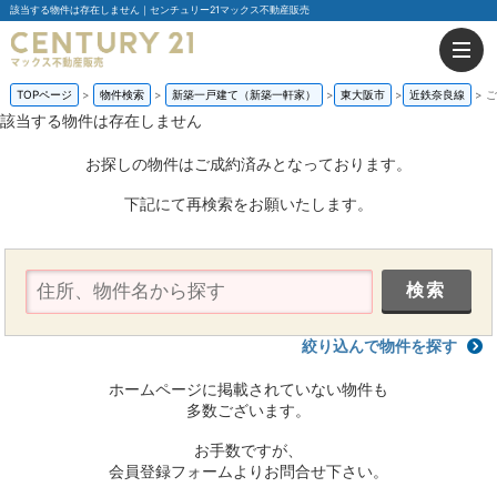
該当する物件は存在しません｜センチュリー21マックス不動産販売
TOPページ
物件検索
新築一戸建て（新築一軒家）
東大阪市
近鉄奈良線
ご
該当する物件は存在しません
お探しの物件はご成約済みとなっております。
下記にて再検索をお願いたします。
絞り込んで物件を探す
ホームページに掲載されていない物件も
多数ございます。
お手数ですが、
会員登録フォームよりお問合せ下さい。