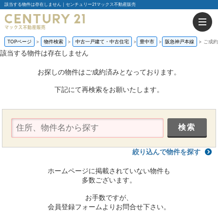
該当する物件は存在しません｜センチュリー21マックス不動産販売
TOPページ
物件検索
中古一戸建て・中古住宅
豊中市
阪急神戸本線
ご成約
該当する物件は存在しません
お探しの物件はご成約済みとなっております。
下記にて再検索をお願いたします。
絞り込んで物件を探す
ホームページに掲載されていない物件も
多数ございます。
お手数ですが、
会員登録フォームよりお問合せ下さい。