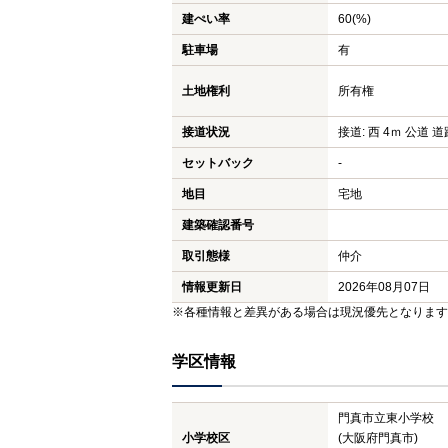
建ぺい率
60(%)
駐車場
有
土地権利
所有権
接道状況
接道: 西 4ｍ 公道 道路
セットバック
-
地目
宅地
建築確認番号
取引態様
仲介
情報更新日
2026年08月07日
※各種情報と差異がある場合は現況優先となります
学区情報
門真市立東小学校
小学校区
(大阪府門真市)