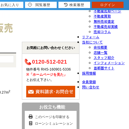
お気に入り
閲覧履歴
検索履歴
ログイン
売りたい
不動産売却ページ
不動産買取
無料売却査定
不動産売却実績
売却コラム
リフォーム
当社について
会社概要
お気軽にお問い合わせください
店舗一覧
スタッフ紹介
0120-512-021
インフォメーション
首都圏サイト
物件番号 RHS-160901-5336
採用情報
※「ホームページを見た」
とお伝え下さい。
会員登録
問い合わせ
2
0.27m
お役立ち機能
このページを印刷する
ローンシミュレーション