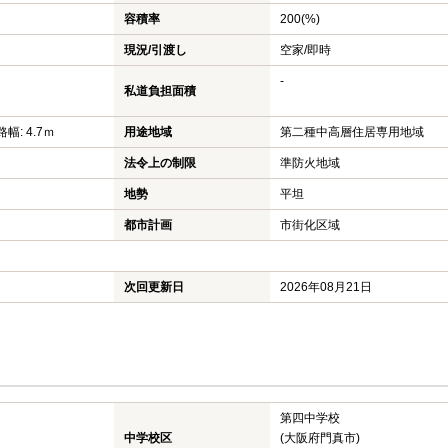
容積率
200(%)
現況/引渡し
空家/即時
-
私道負担面積
幅: 4.7ｍ
用途地域
第二種中高層住居専用地域
法令上の制限
準防火地域
地勢
平坦
都市計画
市街化区域
次回更新日
2026年08月21日
第四中学校
中学校区
(大阪府門真市)