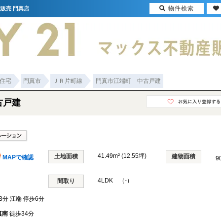
物件検索
販売 門真店
住宅
門真市
ＪＲ片町線
門真市江端町 中古戸建
古戸建
41.49m² (12.55坪)
土地面積
建物面積
MAPで確認
9
4LDK （-）
間取り
3分 江端 停歩6分
真南
徒歩34分