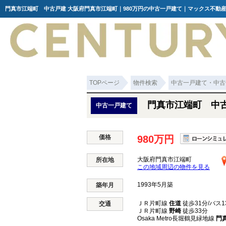
門真市江端町 中古戸建 大阪府門真市江端町｜980万円の中古一戸建て｜マックス不動産
TOPページ
物件検索
中古一戸建て・中古
門真市江端町 中
中古一戸建て
価格
980万円
大阪府門真市江端町
所在地
この地域周辺の物件を見る
1993年5月築
築年月
ＪＲ片町線
住道
徒歩31分/バス1
交通
ＪＲ片町線
野崎
徒歩33分
Osaka Metro長堀鶴見緑地線
門