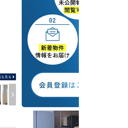
間取り図 【間取り】屋
真を見る