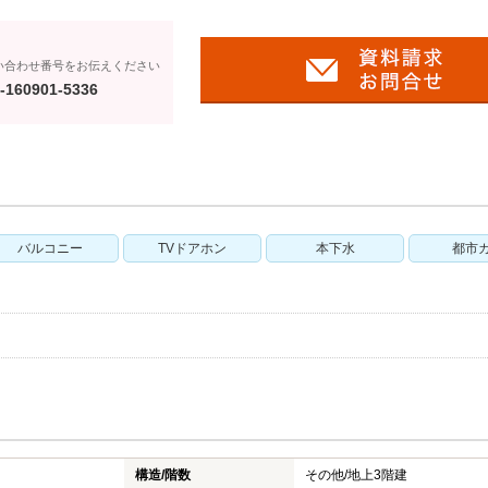
い合わせ番号をお伝えください
-160901-5336
バルコニー
TVドアホン
本下水
都市
構造/階数
その他/
地上3階建