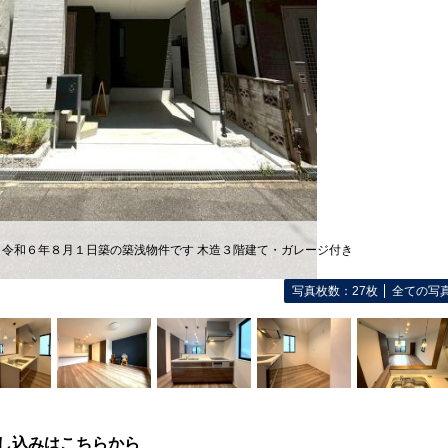
】 令和６年８月１日築の築浅物件です 木造３階建て・ガレージ付き
写真枚数：27枚
全ての写
し込みはこちらから