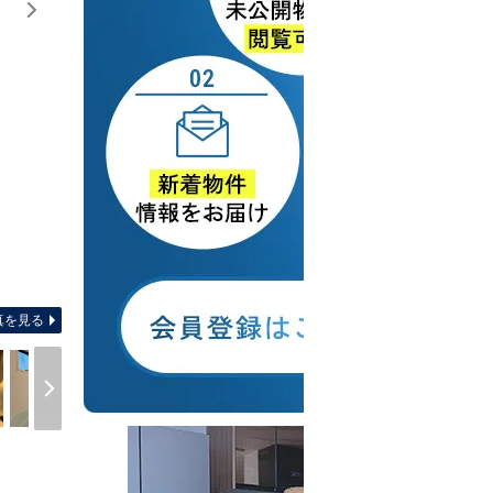
間取り図 【間取り】延床面積：９５．２１平米 築浅未入居物
真を見る