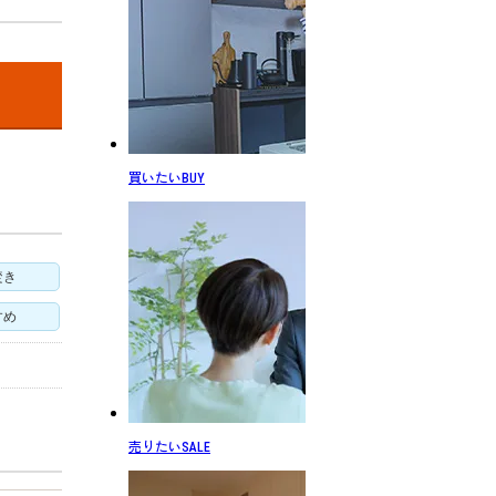
買いたい
BUY
焚き
すめ
売りたい
SALE