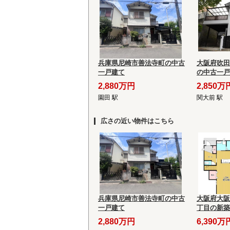
兵庫県尼崎市善法寺町の中古
大阪府吹田
一戸建て
の中古一戸
2,880万円
2,850万
園田 駅
関大前 駅
広さの近い物件はこちら
兵庫県尼崎市善法寺町の中古
大阪府大阪
一戸建て
丁目の新築
2,880万円
6,390万