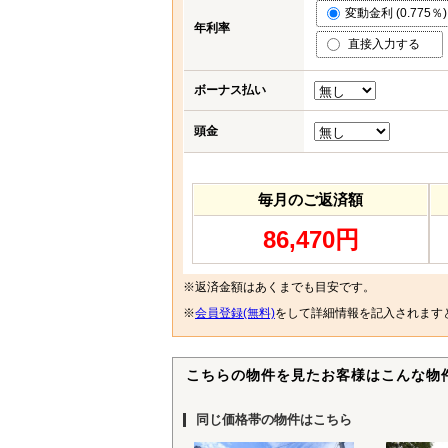
変動金利 (0.775％)
年利率
直接入力する
ボーナス払い
頭金
毎月のご返済額
86,470円
※返済金額はあくまでも目安です。
※
会員登録(無料)
をして詳細情報を記入されます
こちらの物件を見たお客様はこんな物
同じ価格帯の物件はこちら