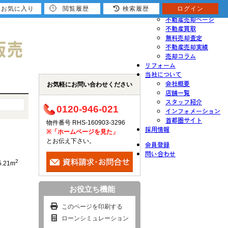
お気に入り
閲覧履歴
検索履歴
ログイン
売りたい
不動産売却ページ
不動産買取
無料売却査定
不動産売却実績
売却コラム
リフォーム
当社について
会社概要
お気軽にお問い合わせください
店舗一覧
スタッフ紹介
0120-946-021
インフォメーション
首都圏サイト
物件番号 RHS-160903-3296
採用情報
※「ホームページを見た」
とお伝え下さい。
会員登録
問い合わせ
2
5.21m
お役立ち機能
このページを印刷する
ローンシミュレーション