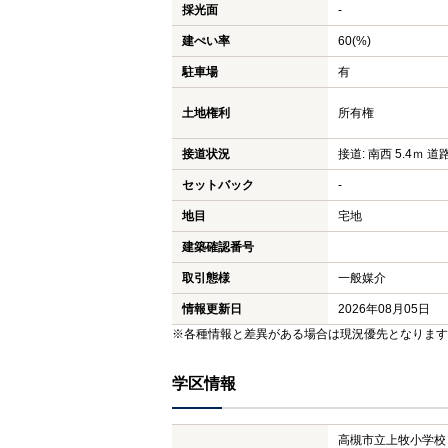
採光面
-
建ぺい率
60(%)
駐車場
有
土地権利
所有権
接道状況
接道: 南西 5.4ｍ 道
セットバック
-
地目
宅地
建築確認番号
取引態様
一般媒介
情報更新日
2026年08月05日
※各種情報と差異がある場合は現況優先となります
学区情報
高槻市立上牧小学校