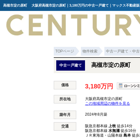
高槻市淀の原町 大阪府高槻市淀の原町｜3,180万円の中古一戸建て｜マックス不動産販
TOPページ
物件検索
中古一戸建て・中古
高槻市淀の原町
中古一戸建て
価格
3,180万円
大阪府高槻市淀の原町
所在地
この地域周辺の物件を見る
2024年8月築
築年月
阪急京都本線
上牧
徒歩14分
交通
阪急京都本線
水無瀬
徒歩16分
ＪＲ東海道・山陽本線
島本
徒歩