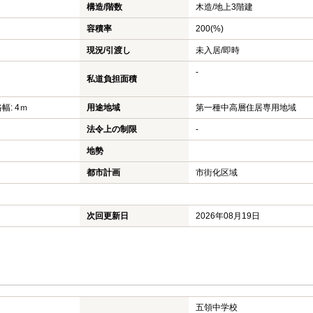
構造/階数
木造/
地上3階建
容積率
200(%)
現況/引渡し
未入居/即時
-
私道負担面積
路幅: 4ｍ
用途地域
第一種中高層住居専用地域
法令上の制限
-
地勢
都市計画
市街化区域
次回更新日
2026年08月19日
五領中学校