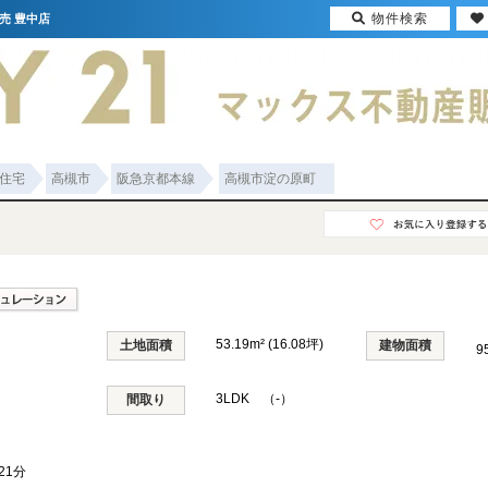
物件検索
売 豊中店
住宅
高槻市
阪急京都本線
高槻市淀の原町
53.19m² (16.08坪)
土地面積
建物面積
9
3LDK （-）
間取り
21分