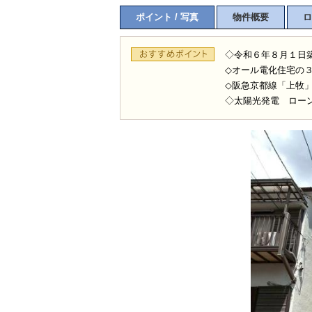
ポイント / 写真
物件概要
ロ
◇令和６年８月１日
◇オール電化住宅の
◇阪急京都線「上牧
◇太陽光発電 ロー