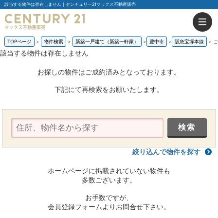
該当する物件は存在しません｜センチュリー21マックス不動産販売
TOPページ
物件検索
新築一戸建て（新築一軒家）
豊中市
阪急宝塚本線
ご
該当する物件は存在しません
お探しの物件はご成約済みとなっております。
下記にて再検索をお願いたします。
絞り込んで物件を探す
ホームページに掲載されていない物件も
多数ございます。
お手数ですが、
会員登録フォームよりお問合せ下さい。