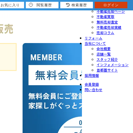
お気に入り
閲覧履歴
検索履歴
ログイン
売りたい
不動産売却ページ
不動産買取
無料売却査定
不動産売却実績
売却コラム
リフォーム
当社について
会社概要
店舗一覧
スタッフ紹介
インフォメーション
首都圏サイト
採用情報
会員登録
問い合わせ