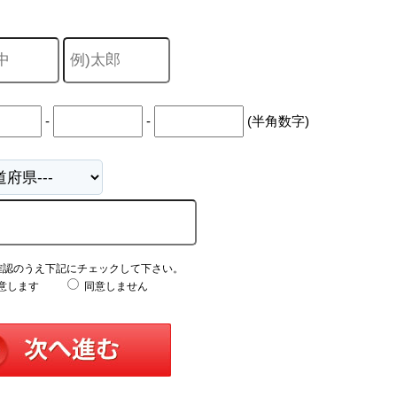
-
-
(半角数字)
確認のうえ下記にチェックして下さい。
意します
同意しません