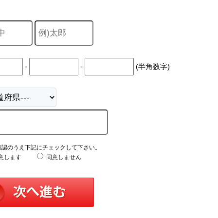
-
-
(半角数字)
確認のうえ下記にチェックして下さい。
意します
同意しません