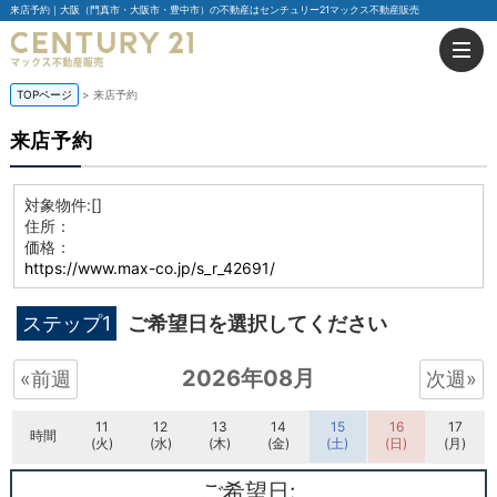
来店予約｜大阪（門真市・大阪市・豊中市）の不動産はセンチュリー21マックス不動産販売
TOPページ
来店予約
来店予約
対象物件:
[]
住所：
価格：
https://www.max-co.jp/s_r_42691/
ステップ1
ご希望日を選択してください
2026年08月
«前週
次週»
11
12
13
14
15
16
17
時間
(火)
(水)
(木)
(金)
(土)
(日)
(月)
ご希望日: