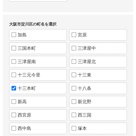
大阪市淀川区の町名を選択
加島
宮原
三国本町
三津屋中
三津屋南
三津屋北
十三元今里
十三東
十三本町
十八条
新高
新北野
西宮原
西三国
西中島
塚本