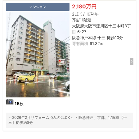
2,180万円
マンション
2LDK / 1974年
7階/11階建
大阪府大阪市淀川区十三本町3丁
目 6-27
阪急神戸本線 十三 徒歩10分
専有面積
61.32㎡
15
枚
～2026年2月リフォーム済みの2LDK～ ・阪急神戸、京都、宝塚線【十
三】徒歩約8分