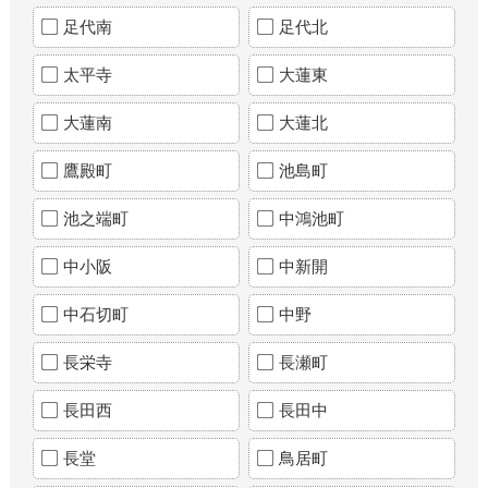
足代南
足代北
太平寺
大蓮東
大蓮南
大蓮北
鷹殿町
池島町
池之端町
中鴻池町
中小阪
中新開
中石切町
中野
長栄寺
長瀬町
長田西
長田中
長堂
鳥居町