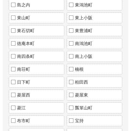
島之内
東鴻池町
東山町
東上小阪
東石切町
東豊浦町
徳庵本町
南鴻池町
南四条町
南上小阪
南荘町
楠根
日下町
柏田西
菱屋西
菱屋東
菱江
瓢箪山町
布市町
宝持