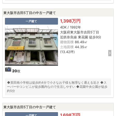
東大阪市吉田5丁目の中古一戸建て
1,398万円
一戸建て
4DK / 1992年
大阪府東大阪市吉田5丁目
近鉄奈良線 東花園 徒歩9分
建物面積
86.49㎡
土地面積
44.35㎡
(13.42坪)
20
枚
◆英田南小学校は徒歩約4分で小さなお子様も無理なく通える近さ ◆ス
ーパーやコンビニが徒歩圏内なので生活しやすい ◆花園中央公園が徒歩
約5分
東大阪市吉田5丁目の中古一戸建て
1,698万円
一戸建て