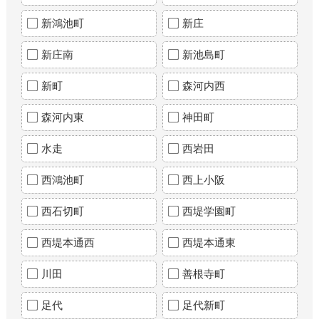
新鴻池町
新庄
新庄南
新池島町
新町
森河内西
森河内東
神田町
水走
西岩田
西鴻池町
西上小阪
西石切町
西堤学園町
西堤本通西
西堤本通東
川田
善根寺町
足代
足代新町