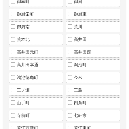
御幸町
御厨
御厨栄町
御厨東
御厨南
荒川
荒本北
高井田
高井田元町
高井田西
高井田本通
鴻池町
鴻池徳庵町
今米
三ノ瀬
三島
山手町
四条町
寺前町
七軒家
若江西新町
若江東町