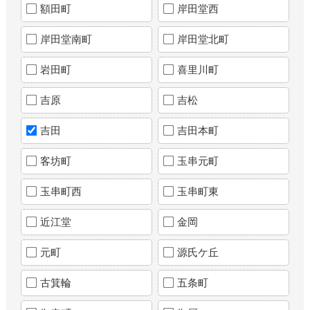
額田町
岸田堂西
岸田堂南町
岸田堂北町
岩田町
喜里川町
吉原
吉松
吉田
吉田本町
客坊町
玉串元町
玉串町西
玉串町東
近江堂
金岡
元町
源氏ケ丘
古箕輪
五条町