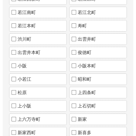
若江南町
若江北町
若江本町
寿町
渋川町
出雲井町
出雲井本町
俊徳町
小阪
小阪本町
小若江
昭和町
松原
上四条町
上小阪
上石切町
上六万寺町
新家
新家西町
新喜多