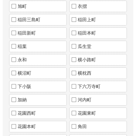
旭町
衣摺
稲田三島町
稲田上町
稲田新町
稲田本町
稲葉
瓜生堂
永和
横小路町
横沼町
横枕西
下小阪
下六万寺町
加納
河内町
花園西町
花園東町
花園本町
角田