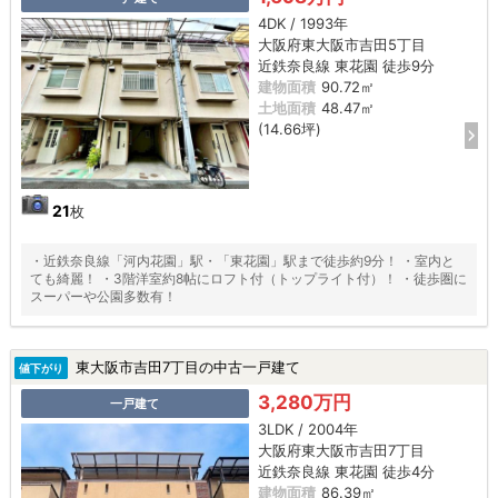
4DK / 1993年
大阪府東大阪市吉田5丁目
近鉄奈良線 東花園 徒歩9分
建物面積
90.72㎡
土地面積
48.47㎡
(14.66坪)
21
枚
・近鉄奈良線「河内花園」駅・「東花園」駅まで徒歩約9分！ ・室内と
ても綺麗！ ・3階洋室約8帖にロフト付（トップライト付）！ ・徒歩圏に
スーパーや公園多数有！
東大阪市吉田7丁目の中古一戸建て
値下がり
3,280万円
一戸建て
3LDK / 2004年
大阪府東大阪市吉田7丁目
近鉄奈良線 東花園 徒歩4分
建物面積
86.39㎡