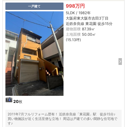
998万円
一戸建て
5LDK / 1982年
大阪府東大阪市吉田3丁目
近鉄奈良線 東花園 徒歩15分
建物面積
87.39㎡
土地面積
50.00㎡
(15.13坪)
20
枚
2011年7月フルリフォーム歴有！ 近鉄奈良線「東花園」駅 徒歩15分♪
買い物施設が近く生活至便な立地！ 周辺は戸建ての多い閑静な住宅地で
す♪