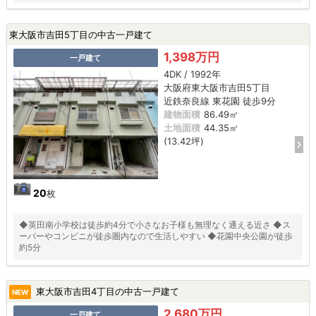
東大阪市吉田5丁目の中古一戸建て
1,398万円
一戸建て
4DK / 1992年
大阪府東大阪市吉田5丁目
近鉄奈良線 東花園 徒歩9分
建物面積
86.49㎡
土地面積
44.35㎡
(13.42坪)
20
枚
◆英田南小学校は徒歩約4分で小さなお子様も無理なく通える近さ ◆ス
ーパーやコンビニが徒歩圏内なので生活しやすい ◆花園中央公園が徒歩
約5分
東大阪市吉田4丁目の中古一戸建て
NEW
2,680万円
一戸建て