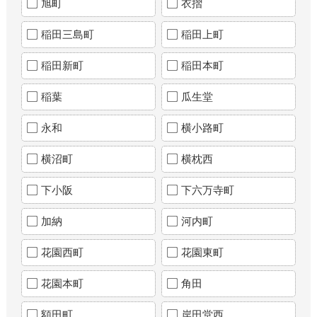
旭町
衣摺
稲田三島町
稲田上町
稲田新町
稲田本町
稲葉
瓜生堂
永和
横小路町
横沼町
横枕西
下小阪
下六万寺町
加納
河内町
花園西町
花園東町
花園本町
角田
額田町
岸田堂西