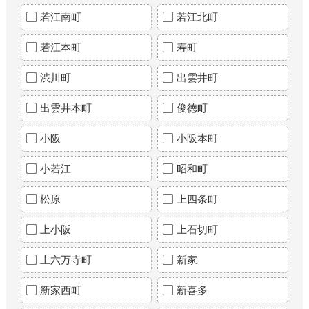
若江南町
若江北町
若江本町
寿町
渋川町
出雲井町
出雲井本町
俊徳町
小阪
小阪本町
小若江
昭和町
松原
上四条町
上小阪
上石切町
上六万寺町
新家
新家西町
新喜多