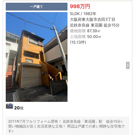
998万円
一戸建て
5LDK / 1982年
大阪府東大阪市吉田3丁目
近鉄奈良線 東花園 徒歩15分
建物面積
87.39㎡
土地面積
50.00㎡
(15.13坪)
20
枚
2011年7月フルリフォーム歴有！ 近鉄奈良線「東花園」駅 徒歩15分♪
買い物施設が近く生活至便な立地！ 周辺は戸建ての多い閑静な住宅地で
す♪