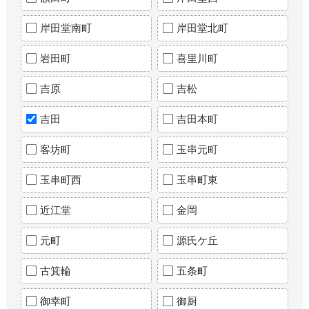
岸田堂南町
岸田堂北町
岩田町
喜里川町
吉原
吉松
吉田
吉田本町
客坊町
玉串元町
玉串町西
玉串町東
近江堂
金岡
元町
源氏ケ丘
古箕輪
五条町
御幸町
御厨