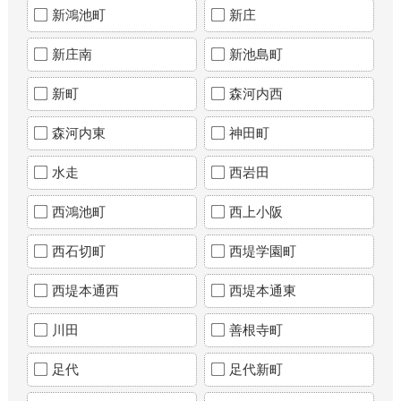
新鴻池町
新庄
新庄南
新池島町
新町
森河内西
森河内東
神田町
水走
西岩田
西鴻池町
西上小阪
西石切町
西堤学園町
西堤本通西
西堤本通東
川田
善根寺町
足代
足代新町