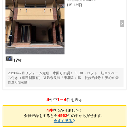
(15.13坪)
17
枚
2026年7月リフォーム完成！水回り新調！ 3LDK・ロフト・駐車スペー
ス付き（車種制限有） 近鉄奈良線「東花園」駅 徒歩約4分！ 安心の鉄
骨造り3階建！
4
1～4
件中
件を表示
4件
見つかりました！
会員登録をすると全
4562
件の中から探せます。
今すぐ見る