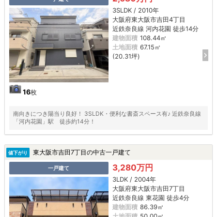
3SLDK / 2010年
大阪府東大阪市吉田4丁目
近鉄奈良線 河内花園 徒歩14分
建物面積
108.44㎡
土地面積
67.15㎡
(20.31坪)
16
枚
南向きにつき陽当り良好！ 3SLDK・便利な書斎スペース有♪ 近鉄奈良線
「河内花園」駅 徒歩約14分！
東大阪市吉田7丁目の中古一戸建て
値下がり
3,280万円
一戸建て
3LDK / 2004年
大阪府東大阪市吉田7丁目
近鉄奈良線 東花園 徒歩4分
建物面積
86.39㎡
土地面積
50.00㎡