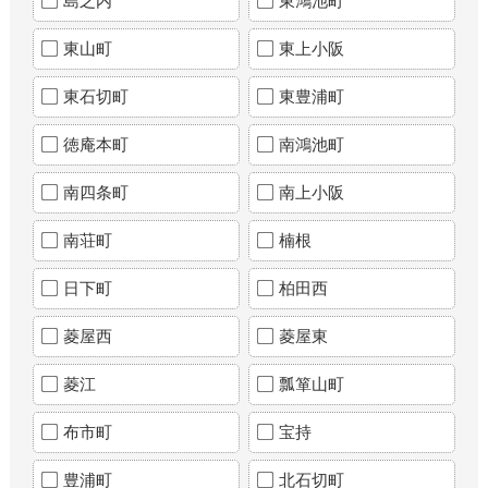
島之内
東鴻池町
東山町
東上小阪
東石切町
東豊浦町
徳庵本町
南鴻池町
南四条町
南上小阪
南荘町
楠根
日下町
柏田西
菱屋西
菱屋東
菱江
瓢箪山町
布市町
宝持
豊浦町
北石切町