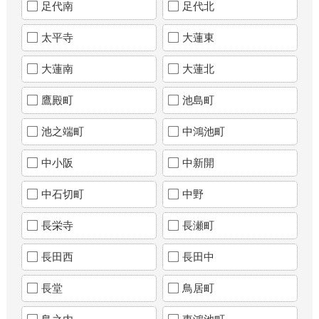
足代南
足代北
太平寺
大蓮東
大蓮南
大蓮北
鷹殿町
池島町
池之端町
中鴻池町
中小阪
中新開
中石切町
中野
長栄寺
長瀬町
長田西
長田中
長堂
鳥居町