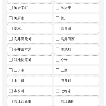
御厨栄町
御厨東
御厨南
荒川
荒本北
高井田
高井田元町
高井田西
高井田本通
鴻池町
鴻池徳庵町
今米
三ノ瀬
三島
山手町
四条町
寺前町
七軒家
若江西新町
若江東町