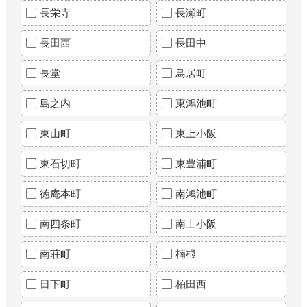
長栄寺
長瀬町
長田西
長田中
長堂
鳥居町
島之内
東鴻池町
東山町
東上小阪
東石切町
東豊浦町
徳庵本町
南鴻池町
南四条町
南上小阪
南荘町
楠根
日下町
柏田西