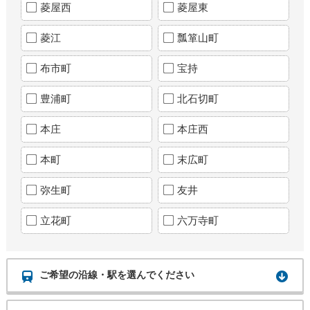
菱屋西
菱屋東
菱江
瓢箪山町
布市町
宝持
豊浦町
北石切町
本庄
本庄西
本町
末広町
弥生町
友井
立花町
六万寺町
ご希望の沿線・駅を選んでください