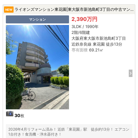
ライオンズマンション東花園|東大阪市新池島町3丁目の中古マンション
NEW
2,390万円
マンション
3LDK / 1990年
2階/6階建
大阪府東大阪市新池島町3丁目
近鉄奈良線 東花園 徒歩13分
専有面積
69.21㎡
30
枚
2026年4月リフォーム済み！ 近鉄「東花園」駅 徒歩約13分！ エアコン
1台付き！食洗機・浄水器付き！