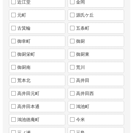
近江堂
金岡
元町
源氏ケ丘
古箕輪
五条町
御幸町
御厨
御厨栄町
御厨東
御厨南
荒川
荒本北
高井田
高井田元町
高井田西
高井田本通
鴻池町
鴻池徳庵町
今米
三ノ瀬
三島