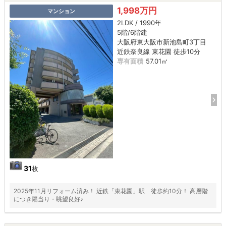
1,998万円
マンション
2LDK / 1990年
5階/6階建
大阪府東大阪市新池島町3丁目
近鉄奈良線 東花園 徒歩10分
専有面積
57.01㎡
31
枚
2025年11月リフォーム済み！ 近鉄「東花園」駅 徒歩約10分！ 高層階
につき陽当り・眺望良好♪