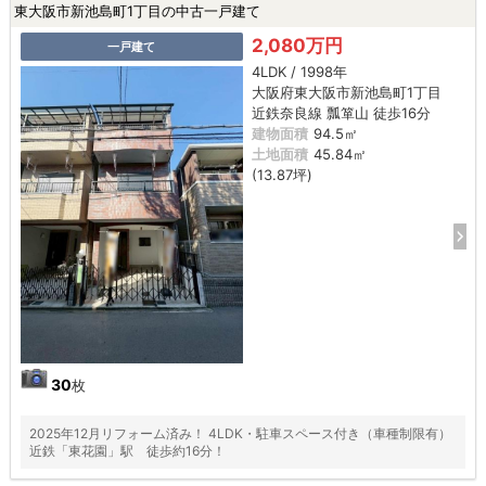
東大阪市新池島町1丁目の中古一戸建て
2,080万円
一戸建て
4LDK / 1998年
大阪府東大阪市新池島町1丁目
近鉄奈良線 瓢箪山 徒歩16分
建物面積
94.5㎡
土地面積
45.84㎡
(13.87坪)
30
枚
2025年12月リフォーム済み！ 4LDK・駐車スペース付き（車種制限有）
近鉄「東花園」駅 徒歩約16分！