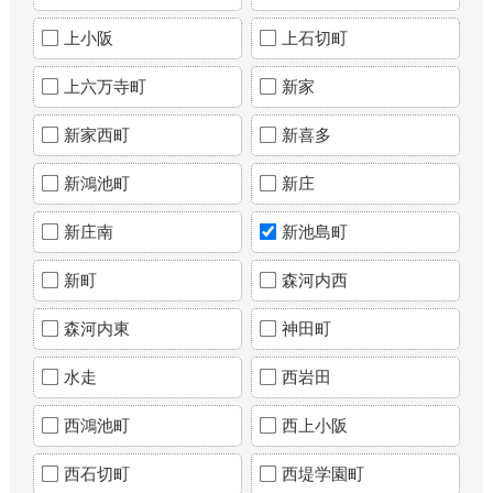
上小阪
上石切町
上六万寺町
新家
新家西町
新喜多
新鴻池町
新庄
新庄南
新池島町
新町
森河内西
森河内東
神田町
水走
西岩田
西鴻池町
西上小阪
西石切町
西堤学園町