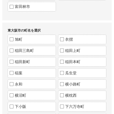
富田林市
東大阪市の町名を選択
旭町
衣摺
稲田三島町
稲田上町
稲田新町
稲田本町
稲葉
瓜生堂
永和
横小路町
横沼町
横枕西
下小阪
下六万寺町