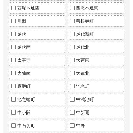
西堤本通西
西堤本通東
川田
善根寺町
足代
足代新町
足代南
足代北
太平寺
大蓮東
大蓮南
大蓮北
鷹殿町
池島町
池之端町
中鴻池町
中小阪
中新開
中石切町
中野