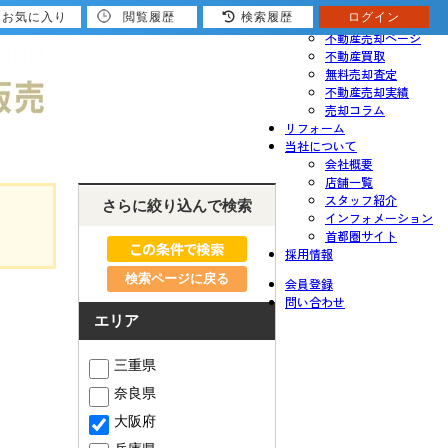
お気に入り
閲覧履歴
検索履歴
ログイン
売りたい
不動産売却ページ
不動産買取
無料売却査定
不動産売却実績
売却コラム
リフォーム
当社について
会社概要
店舗一覧
スタッフ紹介
さらに絞り込んで検索
インフォメーション
首都圏サイト
採用情報
検索ページに戻る
会員登録
問い合わせ
エリア
三重県
奈良県
大阪府