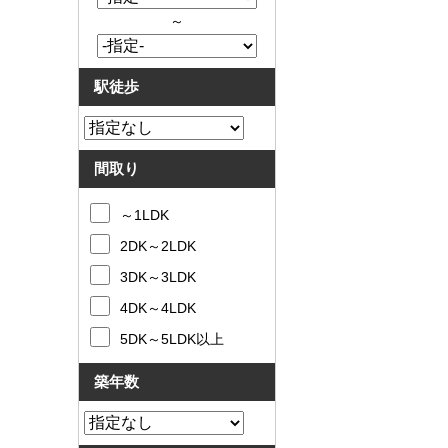
～
駅徒歩
間取り
～1LDK
2DK～2LDK
3DK～3LDK
4DK～4LDK
5DK～5LDK以上
築年数