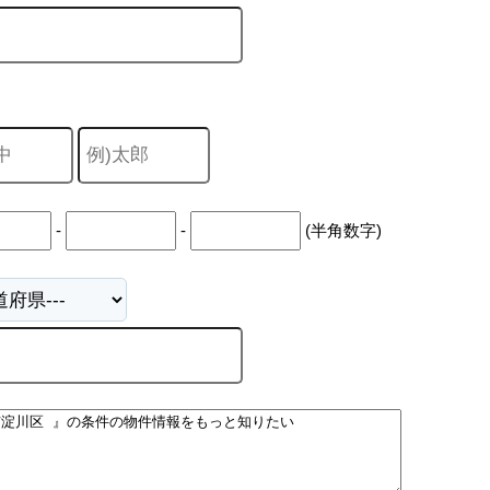
-
-
(半角数字)