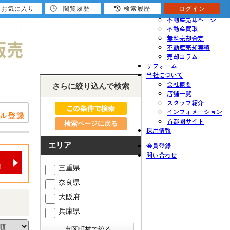
お気に入り
閲覧履歴
検索履歴
ログイン
売りたい
不動産売却ページ
不動産買取
無料売却査定
不動産売却実績
売却コラム
リフォーム
当社について
会社概要
さらに絞り込んで検索
店舗一覧
スタッフ紹介
インフォメーション
首都圏サイト
検索ページに戻る
採用情報
エリア
会員登録
問い合わせ
三重県
奈良県
大阪府
兵庫県