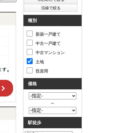
種別
新築一戸建て
中古一戸建て
中古マンション
土地
投資用
価格
～
駅徒歩