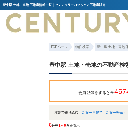
豊中駅 土地・売地 不動産情報一覧｜センチュリー21マックス不動産販売
TOPページ
物件検索
豊中駅 土地・売地
豊中駅 土地・売地の不動産検
457
会員登録をすると全
種別で絞り込む
新築一戸建て（新築一軒家）
8
件中
1～8
件を表示