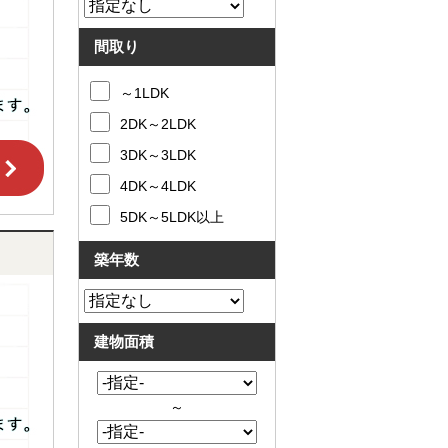
間取り
～1LDK
2DK～2LDK
3DK～3LDK
4DK～4LDK
5DK～5LDK以上
築年数
建物面積
～