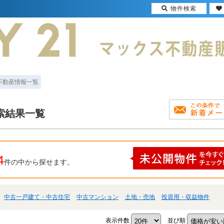
物件検索
 不動産情報一覧
索結果一覧
4
件の中から探せます。
中古一戸建て・中古住宅
中古マンション
土地・売地
投資用・収益物件
表示件数
並び順