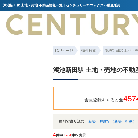
鴻池新田駅 土地・売地 不動産情報一覧｜センチュリー21マックス不動産販売
TOPページ
物件検索
鴻池新田駅 土地・
鴻池新田駅 土地・売地の不動
457
会員登録をすると全
種別で絞り込む
新築一戸建て（新築一軒家）
4
件中
1～4
件を表示