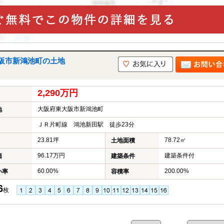
阪市新鴻池町の土地
2,290万円
大阪府東大阪市新鴻池町
地
ＪＲ片町線 鴻池新田駅 徒歩23分
23.81坪
78.72㎡
土地面積
96.17万円
建築条件付
価
建築条件
60.00%
200.00%
い率
容積率
6
枚