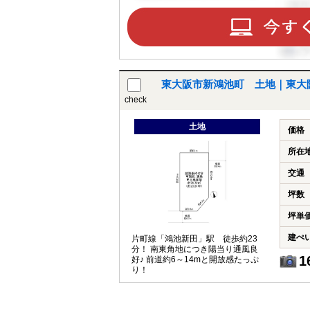
東大阪市新鴻池町 土地｜東大
check
土地
価格
所在
交通
坪数
坪単
建ぺ
片町線「鴻池新田」駅 徒歩約23
分！ 南東角地につき陽当り通風良
1
好♪ 前道約6～14mと開放感たっぷ
り！