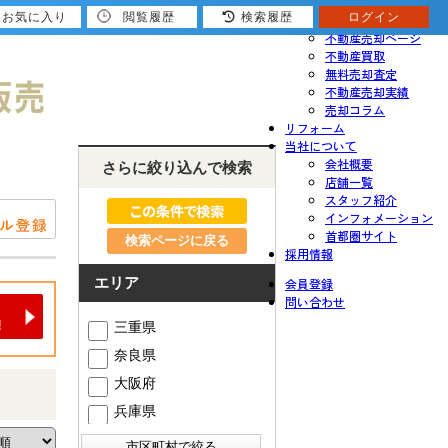
お気に入り
閲覧履歴
検索履歴
ログイン
売りたい
不動産売却ページ
不動産買取
無料売却査定
不動産売却実績
売却コラム
リフォーム
当社について
会社概要
さらに絞り込んで検索
店舗一覧
スタッフ紹介
インフォメーション
首都圏サイト
検索ページに戻る
採用情報
エリア
会員登録
問い合わせ
三重県
奈良県
大阪府
兵庫県