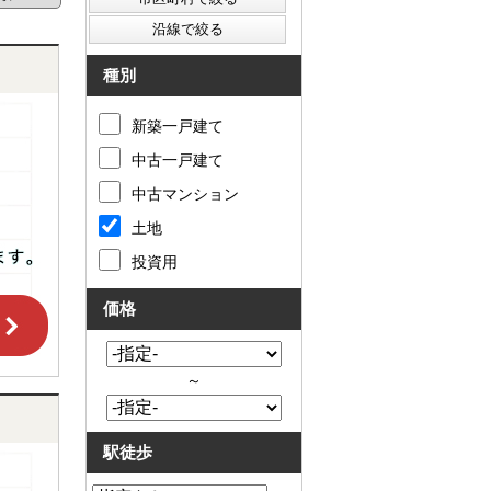
種別
新築一戸建て
中古一戸建て
中古マンション
土地
投資用
価格
～
駅徒歩