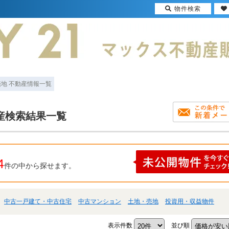
物件検索
売地 不動産情報一覧
産検索結果一覧
4
件の中から探せます。
中古一戸建て・中古住宅
中古マンション
土地・売地
投資用・収益物件
表示件数
並び順