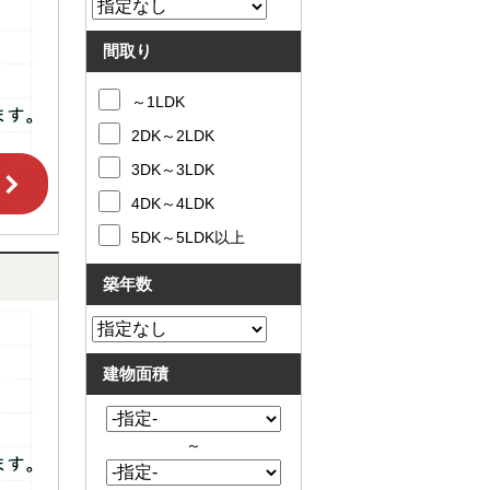
間取り
～1LDK
2DK～2LDK
3DK～3LDK
4DK～4LDK
5DK～5LDK以上
築年数
建物面積
～