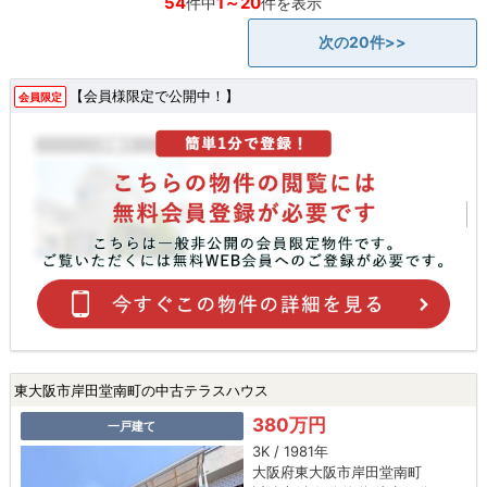
54
1～20
件中
件を表示
次の20件>>
【会員様限定で公開中！】
会員限定
東大阪市岸田堂南町の中古テラスハウス
380万円
一戸建て
3K / 1981年
大阪府東大阪市岸田堂南町