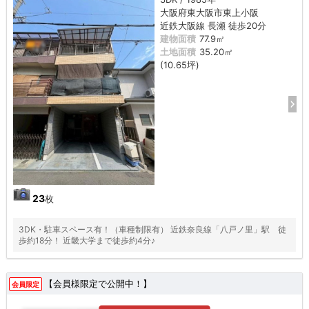
大阪府東大阪市東上小阪
近鉄大阪線 長瀬 徒歩20分
建物面積
77.9㎡
土地面積
35.20㎡
(10.65坪)
23
枚
3DK・駐車スペース有！（車種制限有） 近鉄奈良線「八戸ノ里」駅 徒
歩約18分！ 近畿大学まで徒歩約4分♪
【会員様限定で公開中！】
会員限定