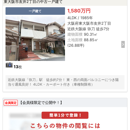
東大阪市友井2丁目の中古一戸建て
1,580万円
一戸建て
4LDK / 1985年
大阪府東大阪市友井2丁目
近鉄大阪線 弥刀 徒歩7分
建物面積
90.31㎡
土地面積
88.85㎡
(26.88坪)
13
枚
近鉄大阪線「弥刀」駅 徒歩約7分！ 東・西の両面バルコニーにつき陽
当り通風良好！ 4LDK・カーポート付き（車種制限有）
【会員様限定で公開中！】
会員限定