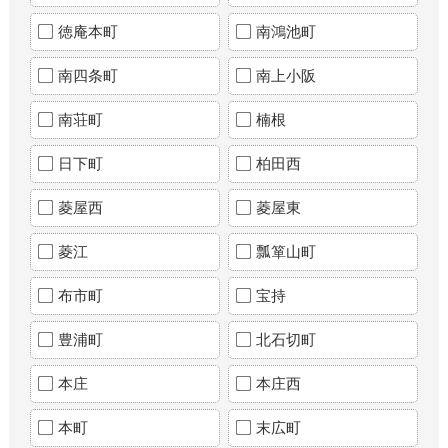
徳庵本町
南鴻池町
南四条町
南上小阪
南荘町
楠根
日下町
柏田西
菱屋西
菱屋東
菱江
瓢箪山町
布市町
宝持
豊浦町
北石切町
本庄
本庄西
本町
末広町