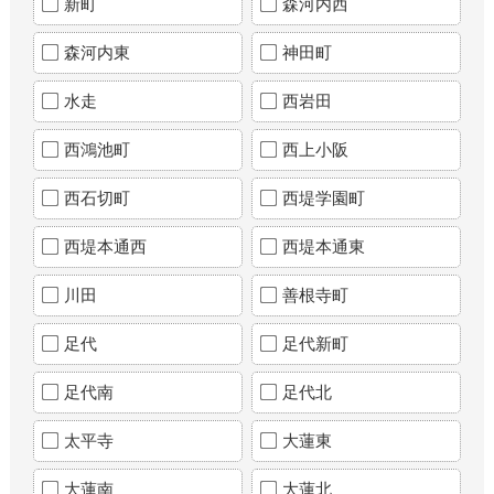
新町
森河内西
森河内東
神田町
水走
西岩田
西鴻池町
西上小阪
西石切町
西堤学園町
西堤本通西
西堤本通東
川田
善根寺町
足代
足代新町
足代南
足代北
太平寺
大蓮東
大蓮南
大蓮北