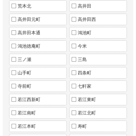
荒本北
高井田
高井田元町
高井田西
高井田本通
鴻池町
鴻池徳庵町
今米
三ノ瀬
三島
山手町
四条町
寺前町
七軒家
若江西新町
若江東町
若江南町
若江北町
若江本町
寿町