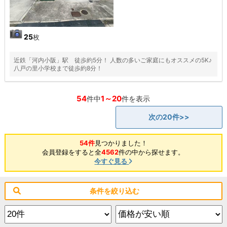
25
枚
近鉄「河内小阪」駅 徒歩約5分！ 人数の多いご家庭にもオススメの5K♪
八戸の里小学校まで徒歩約8分！
54
1～20
件中
件を表示
次の20件>>
54件
見つかりました！
会員登録をすると全
4562
件の中から探せます。
今すぐ見る
条件を絞り込む