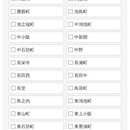
鷹殿町
池島町
池之端町
中鴻池町
中小阪
中新開
中石切町
中野
長栄寺
長瀬町
長田西
長田中
長堂
鳥居町
島之内
東鴻池町
東山町
東上小阪
東石切町
東豊浦町