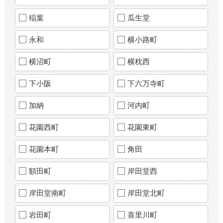
稲葉
瓜生堂
永和
横小路町
横沼町
横枕西
下小阪
下六万寺町
加納
河内町
花園西町
花園東町
花園本町
角田
額田町
岸田堂西
岸田堂南町
岸田堂北町
岩田町
喜里川町