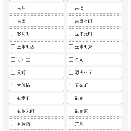
吉原
吉松
吉田
吉田本町
客坊町
玉串元町
玉串町西
玉串町東
近江堂
金岡
元町
源氏ケ丘
古箕輪
五条町
御幸町
御厨
御厨栄町
御厨東
御厨南
荒川