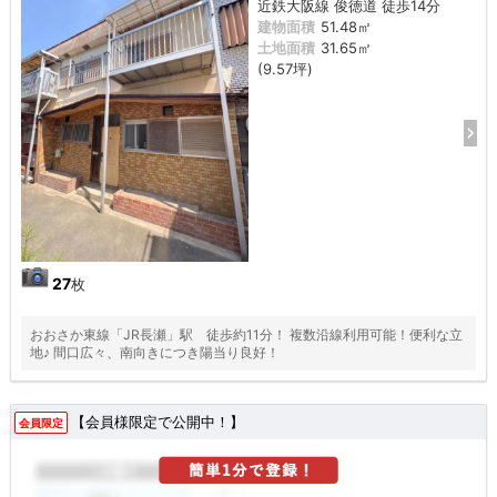
近鉄大阪線 俊徳道 徒歩14分
建物面積
51.48㎡
土地面積
31.65㎡
(9.57坪)
27
枚
おおさか東線「JR長瀬」駅 徒歩約11分！ 複数沿線利用可能！便利な立
地♪ 間口広々、南向きにつき陽当り良好！
【会員様限定で公開中！】
会員限定