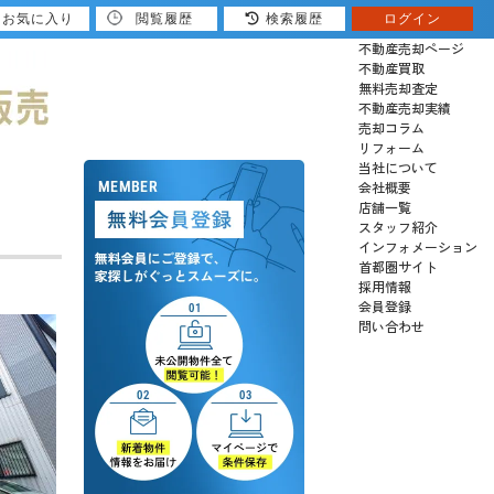
お気に入り
閲覧履歴
検索履歴
ログイン
売りたい
不動産売却ページ
不動産買取
無料売却査定
不動産売却実績
売却コラム
リフォーム
当社について
会社概要
店舗一覧
スタッフ紹介
インフォメーション
首都圏サイト
採用情報
会員登録
問い合わせ