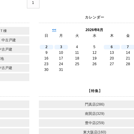
1
カレンダー
<<
2026年8月
Ｔ棟
日
月
火
水
木
金
 中古戸建
2
3
4
5
6
7
中古戸建
9
10
11
12
13
14
16
17
18
19
20
21
土地
23
24
25
26
27
28
中古戸建
30
31
【特集】
門真店(286)
南巽店(329)
豊中店(259)
東大阪店(160)