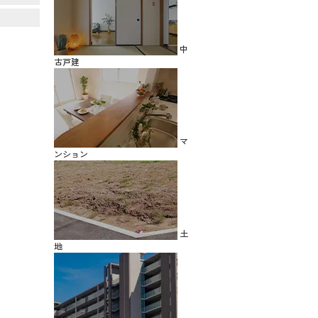
中
古戸建
マ
ンション
土
地