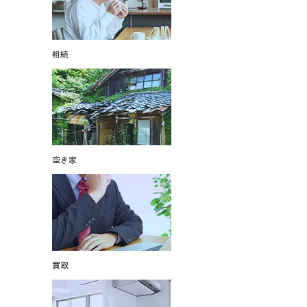
相続
空き家
買取