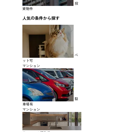
投
資物件
人気の条件から探す
ペ
ット可
マンション
駐
車場有
マンション