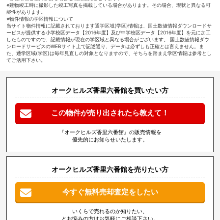
※建物竣工時に撮影した竣工写真を掲載している場合があります。その場合、現状と異なる可
能性があります。
※物件情報の学区情報について
当サイト物件情報に記載されております通学区域(学区)情報は、国土数値情報ダウンロードサ
ービスが提供する小学校区データ【2016年度】及び中学校区データ【2016年度】を元に加工
したものですので、記載情報が現在の学区域と異なる場合がございます。 国土数値情報ダウ
ンロードサービスのWEBサイト上で記述通り、データは必ずしも正確とは言えません。ま
た、通学区域(学区)は毎年見直しの対象となりますので、そちらを踏まえ学区情報は参考とし
てご活用下さい。
オークヒルズ香里六番館を買いたい方
この物件が売り出されたら教えて！
『オークヒルズ香里六番館』の販売情報を
優先的にお知らせいたします。
オークヒルズ香里六番館を売りたい方
今すぐ無料売却査定をしたい
いくらで売れるのか知りたい、
とお悩みの方はお気軽にご相談下さい。