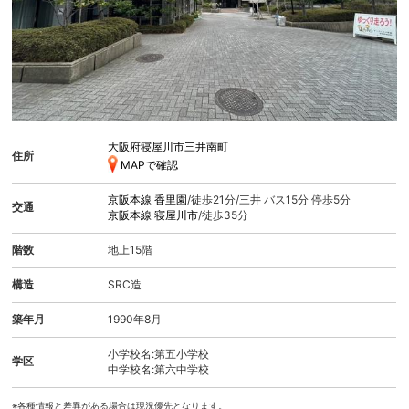
大阪府寝屋川市三井南町
住所
MAPで確認
京阪本線
香里園
/徒歩21分/三井 バス15分 停歩5分
交通
京阪本線
寝屋川市
/徒歩35分
階数
地上15階
構造
SRC造
築年月
1990年8月
小学校名:第五小学校
学区
中学校名:第六中学校
※各種情報と差異がある場合は現況優先となります。