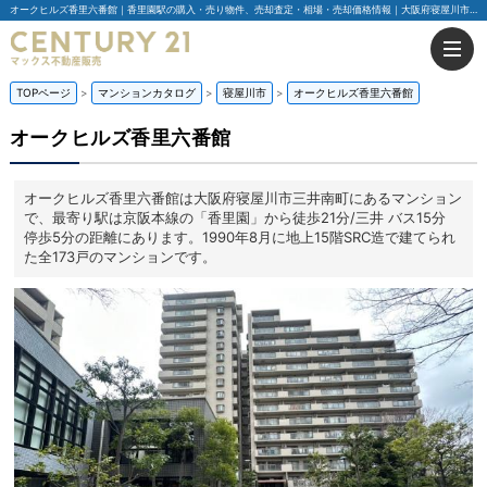
オークヒルズ香里六番館｜香里園駅の購入・売り物件、売却査定・相場・売却価格情報｜大阪府寝屋川市三井南町のマンション情報｜センチュリー21マックス不動産販売
TOPページ
マンションカタログ
寝屋川市
オークヒルズ香里六番館
オークヒルズ香里六番館
オークヒルズ香里六番館は大阪府寝屋川市三井南町にあるマンション
で、最寄り駅は京阪本線の「香里園」から徒歩21分/三井 バス15分
停歩5分の距離にあります。1990年8月に地上15階SRC造で建てられ
た全173戸のマンションです。