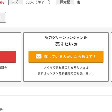
2
8万円
広さ
3LDK（78.91m
）
採光面
南
弥刀グリーンマンションを
売りたい
方
！
探している人がいたら教えて！
情報を
いくらで売れるのか知りたい方は
まずはカンタン無料査定でご相談下さい！
せ