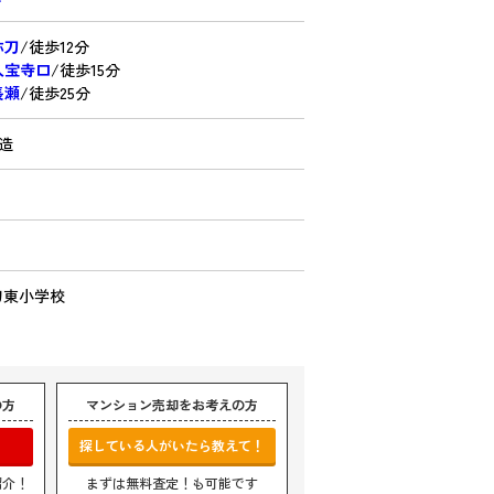
弥刀
/徒歩12分
久宝寺口
/徒歩15分
長瀬
/徒歩25分
C造
刀東小学校
の方
マンション売却をお考えの方
探している人がいたら教えて！
紹介！
まずは無料査定！も可能です