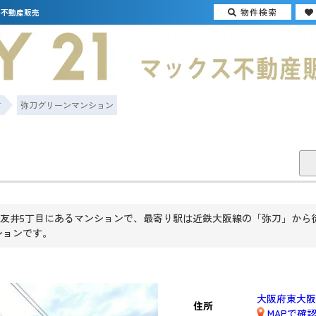
物件検索
ス不動産販売
市
弥刀グリーンマンション
井5丁目にあるマンションで、最寄り駅は近鉄大阪線の「弥刀」から徒歩1
ションです。
大阪府東大阪
住所
MAPで確