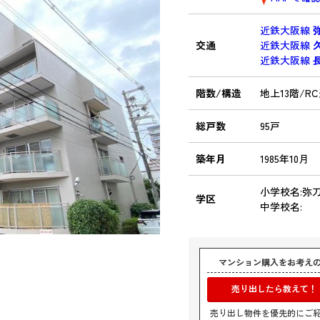
近鉄大阪線
交通
近鉄大阪線
近鉄大阪線
階数/構造
地上13階/R
総戸数
95戸
築年月
1985年10月
小学校名:弥
学区
中学校名:
マンション購入をお考え
売り出したら教えて！
売り出し物件を優先的にご