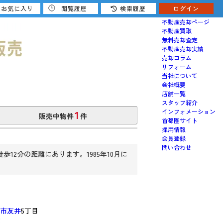
お気に入り
閲覧履歴
検索履歴
ログイン
売りたい
不動産売却ページ
不動産買取
無料売却査定
不動産売却実績
売却コラム
リフォーム
当社について
会社概要
店舗一覧
スタッフ紹介
1
インフォメーション
販売中物件
件
首都圏サイト
採用情報
会員登録
問い合わせ
2分の距離にあります。1985年10月に
市友井
5丁目
認