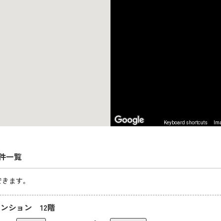
Keyboard shortcuts
Ima
件一覧
できます。
ンション 12階