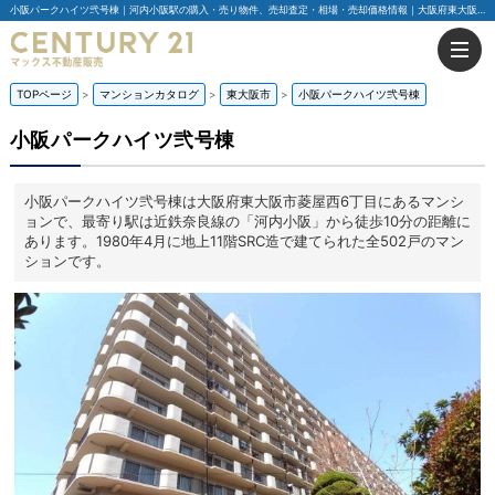
小阪パークハイツ弐号棟｜河内小阪駅の購入・売り物件、売却査定・相場・売却価格情報｜大阪府東大阪市菱屋西6丁目のマンション情報｜センチュリー21マックス不動産販売
TOPページ
マンションカタログ
東大阪市
小阪パークハイツ弐号棟
小阪パークハイツ弐号棟
小阪パークハイツ弐号棟は大阪府東大阪市菱屋西6丁目にあるマンシ
ョンで、最寄り駅は近鉄奈良線の「河内小阪」から徒歩10分の距離に
あります。1980年4月に地上11階SRC造で建てられた全502戸のマン
ションです。