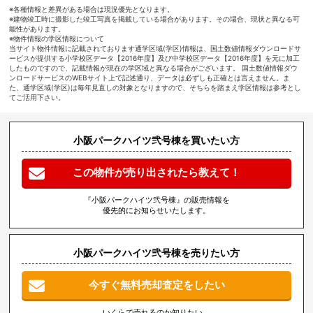
※各種情報と差異がある場合は現況優先となります。
※建物竣工時に撮影した竣工写真を掲載している場合があります。その場合、現状と異なる可
能性があります。
※物件情報の学区情報について
当サイト物件情報に記載されております通学区域(学区)情報は、国土数値情報ダウンロードサ
ービスが提供する小学校区データ【2016年度】及び中学校区データ【2016年度】を元に加工
したものですので、記載情報が現在の学区域と異なる場合がございます。 国土数値情報ダウ
ンロードサービスのWEBサイト上で記述通り、データは必ずしも正確とは言えません。ま
た、通学区域(学区)は毎年見直しの対象となりますので、そちらを踏まえ学区情報は参考とし
てご活用下さい。
小阪パークハイツ弐号棟を買いたい方
この物件が売り出されたら教えて！
『小阪パークハイツ弐号棟』の販売情報を
優先的にお知らせいたします。
小阪パークハイツ弐号棟を売りたい方
今すぐ無料売却査定をしたい
いくらで売れるのか知りたい、