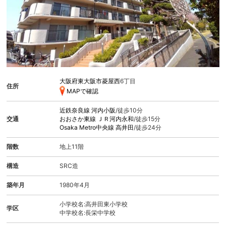
大阪府東大阪市菱屋西
6丁目
住所
MAPで確認
近鉄奈良線
河内小阪
/徒歩10分
交通
おおさか東線
ＪＲ河内永和
/徒歩15分
Osaka Metro中央線
高井田
/徒歩24分
階数
地上11階
構造
SRC造
築年月
1980年4月
小学校名:高井田東小学校
学区
中学校名:長栄中学校