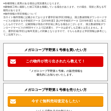
※各種情報と差異がある場合は現況優先となります。
※建物竣工時に撮影した竣工写真を掲載している場合があります。その場合、現状と異なる可
能性があります。
※物件情報の学区情報について
当サイト物件情報に記載されております通学区域(学区)情報は、国土数値情報ダウンロードサ
ービスが提供する小学校区データ【2016年度】及び中学校区データ【2016年度】を元に加工
したものですので、記載情報が現在の学区域と異なる場合がございます。 国土数値情報ダウ
ンロードサービスのWEBサイト上で記述通り、データは必ずしも正確とは言えません。ま
た、通学区域(学区)は毎年見直しの対象となりますので、そちらを踏まえ学区情報は参考とし
てご活用下さい。
メガロコープ平野第１号棟を買いたい方
この物件が売り出されたら教えて！
『メガロコープ平野第１号棟』の販売情報を
優先的にお知らせいたします。
メガロコープ平野第１号棟を売りたい方
今すぐ無料売却査定をしたい
いくらで売れるのか知りたい、