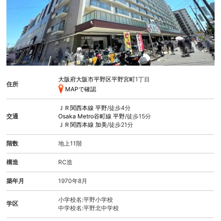
大阪府大阪市平野区平野宮町
1丁目
住所
MAPで確認
ＪＲ関西本線
平野
/徒歩4分
交通
Osaka Metro谷町線
平野
/徒歩15分
ＪＲ関西本線
加美
/徒歩21分
階数
地上11階
構造
RC造
築年月
1970年8月
小学校名:平野小学校
学区
中学校名:平野北中学校