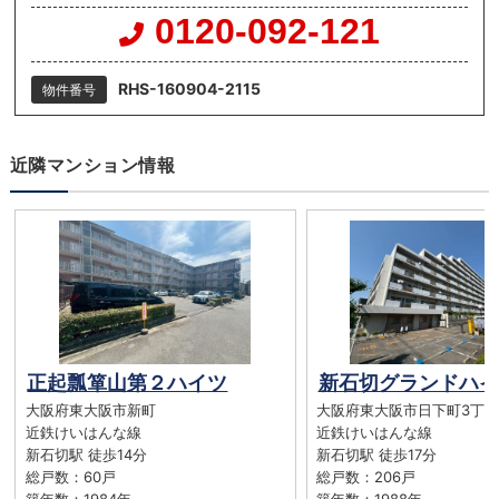
0120-092-121
RHS-160904-2115
物件番号
近隣マンション情報
正起瓢箪山第２ハイツ
新石切グランドハイ
大阪府東大阪市新町
大阪府東大阪市日下町3丁目
近鉄けいはんな線
近鉄けいはんな線
新石切駅 徒歩14分
新石切駅 徒歩17分
総戸数：60戸
総戸数：206戸
築年数：1984年
築年数：1988年