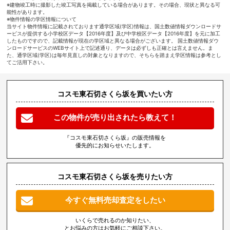
※建物竣工時に撮影した竣工写真を掲載している場合があります。その場合、現状と異なる可
能性があります。
※物件情報の学区情報について
当サイト物件情報に記載されております通学区域(学区)情報は、国土数値情報ダウンロードサ
ービスが提供する小学校区データ【2016年度】及び中学校区データ【2016年度】を元に加工
したものですので、記載情報が現在の学区域と異なる場合がございます。 国土数値情報ダウ
ンロードサービスのWEBサイト上で記述通り、データは必ずしも正確とは言えません。ま
た、通学区域(学区)は毎年見直しの対象となりますので、そちらを踏まえ学区情報は参考とし
てご活用下さい。
コスモ東石切さくら坂を買いたい方
この物件が売り出されたら教えて！
『コスモ東石切さくら坂』の販売情報を
優先的にお知らせいたします。
コスモ東石切さくら坂を売りたい方
今すぐ無料売却査定をしたい
いくらで売れるのか知りたい、
とお悩みの方はお気軽にご相談下さい。