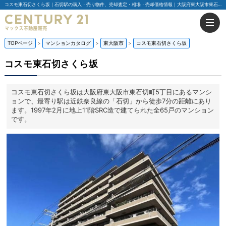
コスモ東石切さくら坂｜石切駅の購入・売り物件、売却査定・相場・売却価格情報｜大阪府東大阪市東石切町5丁目のマンション情報｜センチュリー21マックス不動産販売
TOPページ
マンションカタログ
東大阪市
コスモ東石切さくら坂
コスモ東石切さくら坂
コスモ東石切さくら坂は大阪府東大阪市東石切町5丁目にあるマンシ
ョンで、最寄り駅は近鉄奈良線の「石切」から徒歩7分の距離にあり
ます。1997年2月に地上11階SRC造で建てられた全65戸のマンション
です。