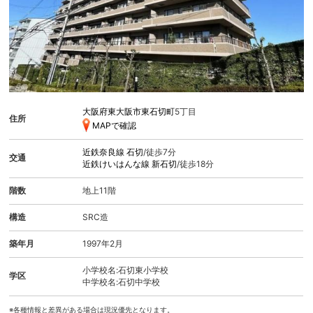
大阪府東大阪市東石切町
5丁目
住所
MAPで確認
近鉄奈良線
石切
/徒歩7分
交通
近鉄けいはんな線
新石切
/徒歩18分
階数
地上11階
構造
SRC造
築年月
1997年2月
小学校名:石切東小学校
学区
中学校名:石切中学校
※各種情報と差異がある場合は現況優先となります。