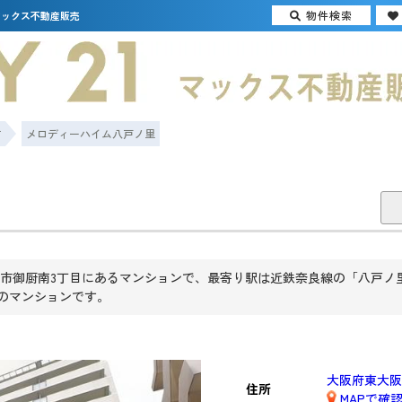
物件検索
マックス不動産販売
市
メロディーハイム八戸ノ里
市御厨南3丁目にあるマンションで、最寄り駅は近鉄奈良線の「八戸ノ里」
戸のマンションです。
大阪府東大阪
住所
MAPで確