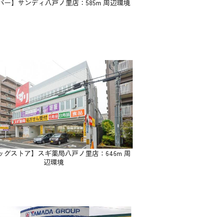
パー】サンディ八戸ノ里店：585m 周辺環境
ッグストア】スギ薬局八戸ノ里店：646m 周
辺環境