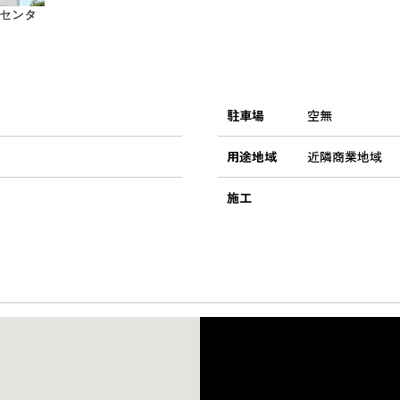
センタ
駐車場
空無
用途地域
近隣商業地域
施工