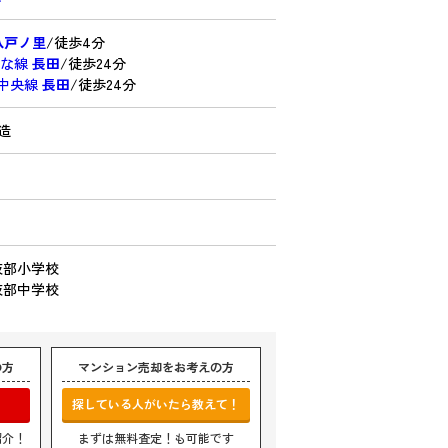
八戸ノ里
/徒歩4分
んな線
長田
/徒歩24分
ro中央線
長田
/徒歩24分
C造
岐部小学校
岐部中学校
の方
マンション売却をお考えの方
探している人がいたら教えて！
紹介！
まずは無料査定！も可能です