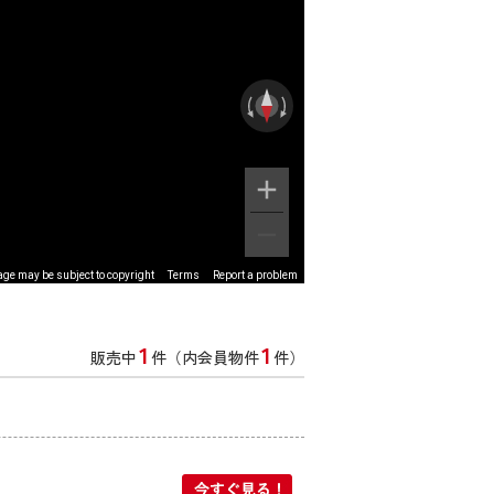
ge may be subject to copyright
Terms
Report a problem
1
1
販売中
件（内会員物件
件）