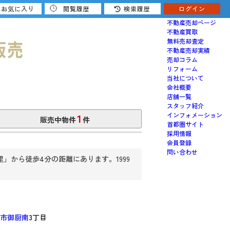
お気に入り
閲覧履歴
検索履歴
ログイン
売りたい
不動産売却ページ
不動産買取
無料売却査定
不動産売却実績
売却コラム
リフォーム
当社について
会社概要
店舗一覧
スタッフ紹介
1
インフォメーション
販売中物件
件
首都圏サイト
採用情報
会員登録
問い合わせ
から徒歩4分の距離にあります。1999
市御厨南
3丁目
認