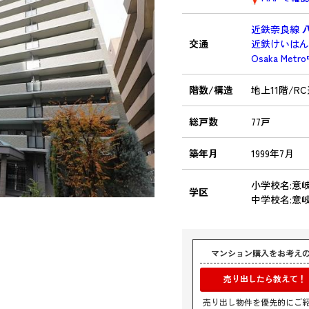
近鉄奈良線
交通
近鉄けいは
Osaka Met
階数/構造
地上11階/R
総戸数
77戸
築年月
1999年7月
小学校名:意
学区
中学校名:意
マンション購入をお考え
売り出したら教えて！
売り出し物件を優先的にご