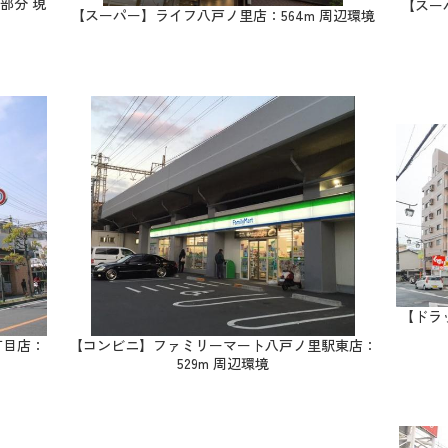
階部分 現
【スー
【スーパー】ライフ八戸ノ里店：564m 周辺環境
【ドラ
丁目店：
【コンビニ】ファミリーマート八戸ノ里駅東店：
529m 周辺環境