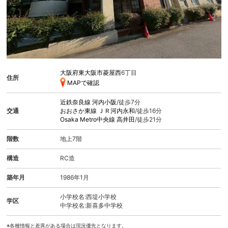
大阪府東大阪市菱屋西
6丁目
住所
MAPで確認
近鉄奈良線
河内小阪
/徒歩7分
交通
おおさか東線
ＪＲ河内永和
/徒歩16分
Osaka Metro中央線
高井田
/徒歩21分
階数
地上7階
構造
RC造
築年月
1986年1月
小学校名:西堤小学校
学区
中学校名:新喜多中学校
※各種情報と差異がある場合は現況優先となります。