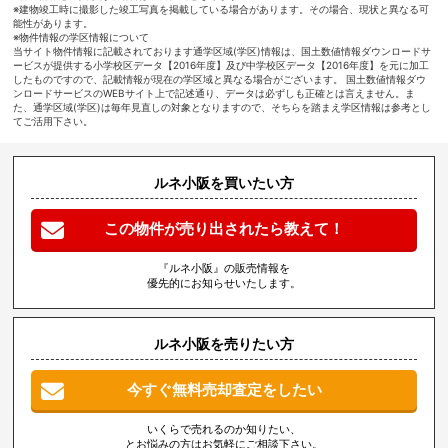
※建物竣工時に撮影した竣工写真を掲載している場合があります。その場合、現状と異なる可
能性があります。
※物件情報の学区情報について
当サイト物件情報に記載されております通学区域(学区)情報は、国土数値情報ダウンロードサ
ービスが提供する小学校区データ【2016年度】及び中学校区データ【2016年度】を元に加工
したものですので、記載情報が現在の学区域と異なる場合がございます。 国土数値情報ダウ
ンロードサービスのWEBサイト上で記述通り、データは必ずしも正確とは言えません。ま
た、通学区域(学区)は毎年見直しの対象となりますので、そちらを踏まえ学区情報は参考とし
てご活用下さい。
ルネ小阪を買いたい方
この物件が売り出されたら教えて！
『ルネ小阪』の販売情報を
優先的にお知らせいたします。
ルネ小阪を売りたい方
今すぐ無料売却査定をしたい
いくらで売れるのか知りたい、
とお悩みの方はお気軽にご相談下さい。