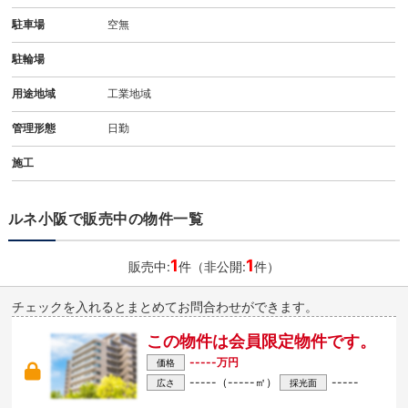
駐車場
空無
駐輪場
用途地域
工業地域
管理形態
日勤
施工
ルネ小阪で販売中の物件一覧
1
1
販売中:
件（非公開:
件）
チェックを入れるとまとめてお問合わせができます。
この物件は会員限定物件です。
-----万円
価格
-----（-----㎡）
-----
広さ
採光面