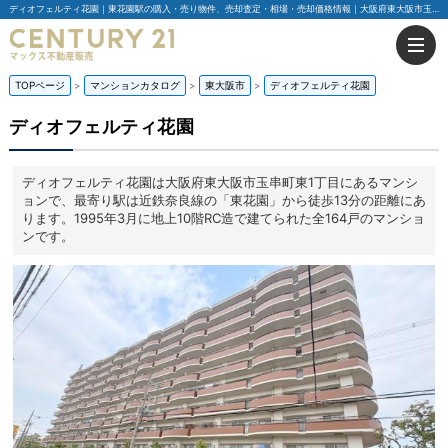
ディオフェルティ花園｜東花園駅の購入・売り物件、売却査定・相場・売却価格情報｜大阪府東大阪市玉串町東1丁目のマンション情報｜センチュリー21マックス不動産販売
TOPページ
マンションカタログ
東大阪市
ディオフェルティ花園
ディオフェルティ花園
ディオフェルティ花園は大阪府東大阪市玉串町東1丁目にあるマンシ
ョンで、最寄り駅は近鉄奈良線の「東花園」から徒歩13分の距離にあ
ります。1995年3月に地上10階RC造で建てられた全164戸のマンショ
ンです。