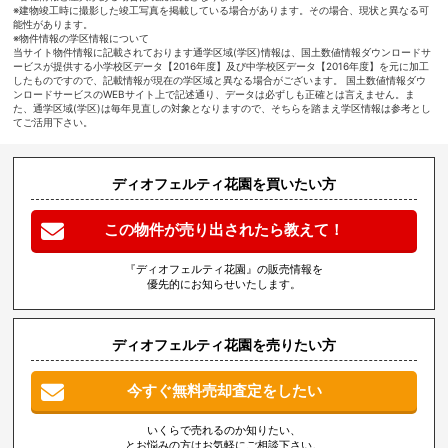
※建物竣工時に撮影した竣工写真を掲載している場合があります。その場合、現状と異なる可
能性があります。
※物件情報の学区情報について
当サイト物件情報に記載されております通学区域(学区)情報は、国土数値情報ダウンロードサ
ービスが提供する小学校区データ【2016年度】及び中学校区データ【2016年度】を元に加工
したものですので、記載情報が現在の学区域と異なる場合がございます。 国土数値情報ダウ
ンロードサービスのWEBサイト上で記述通り、データは必ずしも正確とは言えません。ま
た、通学区域(学区)は毎年見直しの対象となりますので、そちらを踏まえ学区情報は参考とし
てご活用下さい。
ディオフェルティ花園を買いたい方
この物件が売り出されたら教えて！
『ディオフェルティ花園』の販売情報を
優先的にお知らせいたします。
ディオフェルティ花園を売りたい方
今すぐ無料売却査定をしたい
いくらで売れるのか知りたい、
とお悩みの方はお気軽にご相談下さい。