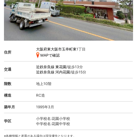
大阪府東大阪市玉串町東
1丁目
住所
MAPで確認
近鉄奈良線
東花園
/徒歩13分
交通
近鉄奈良線
河内花園
/徒歩15分
階数
地上10階
構造
RC造
築年月
1995年3月
小学校名:花園小学校
学区
中学校名:花園中学校
※各種情報と差異がある場合は現況優先となります。