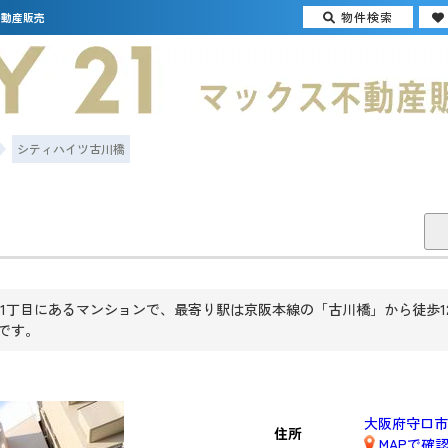
物件検索
不動産販売
シティハイツ古川橋
丁目にあるマンションで、最寄り駅は京阪本線の「古川橋」から徒歩12分
ンです。
大阪府守口市
住所
MAPで確