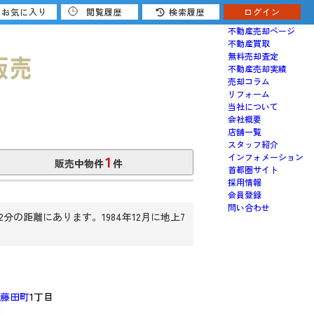
お気に入り
閲覧履歴
検索履歴
ログイン
売りたい
不動産売却ページ
不動産買取
無料売却査定
不動産売却実績
売却コラム
リフォーム
当社について
会社概要
店舗一覧
スタッフ紹介
1
インフォメーション
販売中物件
件
首都圏サイト
採用情報
会員登録
問い合わせ
の距離にあります。1984年12月に地上7
藤田町
1丁目
認