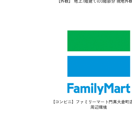
【外観】 地上7階建ての3階部分 現地外
【コンビニ】ファミリーマート門真大倉町店：
周辺環境