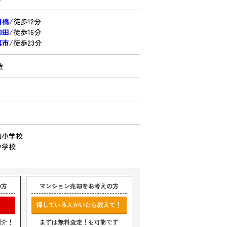
川橋
/徒歩12分
和田
/徒歩16分
真市
/徒歩23分
造
田小学校
中学校
の方
マンション売却をお考えの方
探している人がいたら教えて！
紹介！
まずは無料査定！も可能です