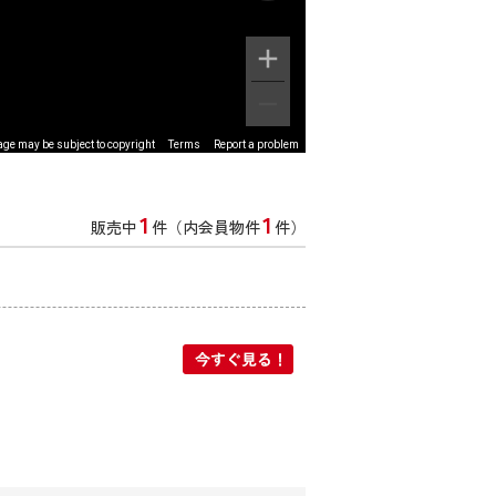
ge may be subject to copyright
Terms
Report a problem
1
1
販売中
件（内会員物件
件）