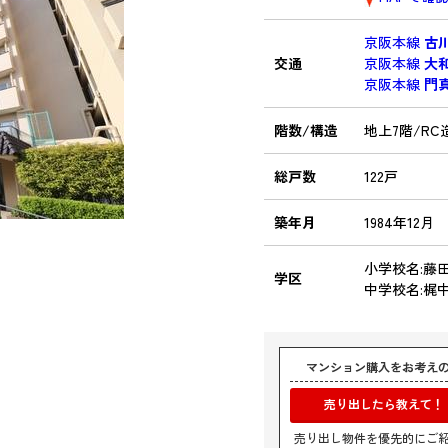
京阪本線
古
交通
京阪本線
大
京阪本線
門
階数/構造
地上7階/RC
総戸数
122戸
築年月
1984年12月
小学校名:藤
学区
中学校名:梶
マンション購入をお考え
売り出したら教えて！
売り出し物件を優先的にご