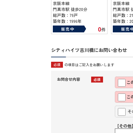
京阪本線
京阪本線
門真市駅 徒歩20分
門真市駅 
総戸数：79戸
総戸数：21
築年数：1996年
築年数：20
0
販売中
販売
件
シティハイツ古川橋にお問い合わせ
必須
の項目はご記入をお願いします
お問合せ内容
必須
こ
こ
そ
【その他