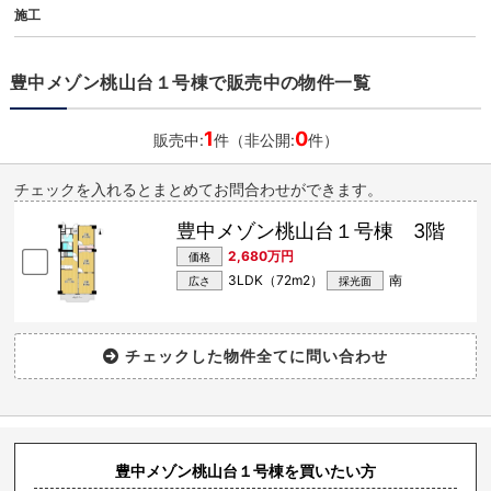
施工
豊中メゾン桃山台１号棟で販売中の物件一覧
1
0
販売中:
件（非公開:
件）
チェックを入れるとまとめてお問合わせができます。
豊中メゾン桃山台１号棟 3階
2,680万円
価格
3LDK（72m
2
）
南
広さ
採光面
豊中メゾン桃山台１号棟を買いたい方