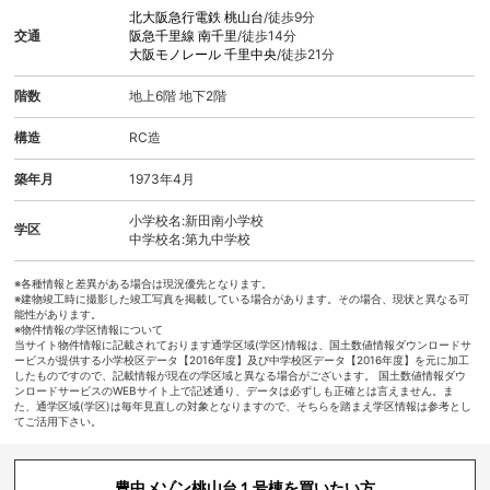
北大阪急行電鉄
桃山台
/徒歩9分
交通
阪急千里線
南千里
/徒歩14分
大阪モノレール
千里中央
/徒歩21分
階数
地上6階 地下2階
構造
RC造
築年月
1973年4月
小学校名:新田南小学校
学区
中学校名:第九中学校
※各種情報と差異がある場合は現況優先となります。
※建物竣工時に撮影した竣工写真を掲載している場合があります。その場合、現状と異なる可
能性があります。
※物件情報の学区情報について
当サイト物件情報に記載されております通学区域(学区)情報は、国土数値情報ダウンロードサ
ービスが提供する小学校区データ【2016年度】及び中学校区データ【2016年度】を元に加工
したものですので、記載情報が現在の学区域と異なる場合がございます。 国土数値情報ダウ
ンロードサービスのWEBサイト上で記述通り、データは必ずしも正確とは言えません。ま
た、通学区域(学区)は毎年見直しの対象となりますので、そちらを踏まえ学区情報は参考とし
てご活用下さい。
豊中メゾン桃山台１号棟を買いたい方