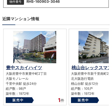
RHS-160903-3046
物件番号
近隣マンション情報
豊中スカイハイツ
桃山台レックスマン
大阪府豊中市東豊中町2丁目
大阪府豊中市新千里南町2
大阪モノレール
北大阪急行電鉄
千里中央駅 徒歩24分
桃山台駅 徒歩12分
総戸数：98戸
総戸数：105戸
築年数：1972年
築年数：1972年
1
販売中
件
販売中