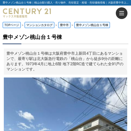
豊中メゾン桃山台１号棟｜桃山台駅の購入・売り物件、売却査定・相場・売却価格情報｜大阪府豊中市上新田4丁目のマンション情報｜センチュリー21マックス不動産販売
TOPページ
マンションカタログ
豊中市
豊中メゾン桃山台１号棟
豊中メゾン桃山台１号棟
豊中メゾン桃山台１号棟は大阪府豊中市上新田4丁目にあるマンショ
ンで、最寄り駅は北大阪急行電鉄の「桃山台」から徒歩9分の距離に
あります。1973年4月に地上6階 地下2階RC造で建てられた全91戸の
マンションです。