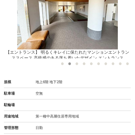
【エントランス】 明るくキレイに保たれたマンションエントラン
ススペース 高級感のある落ち着いたデザイン エントランス
規模
地上6階 地下2階
駐車場
空無
駐輪場
用途地域
第一種中高層住居専用地域
管理形態
日勤