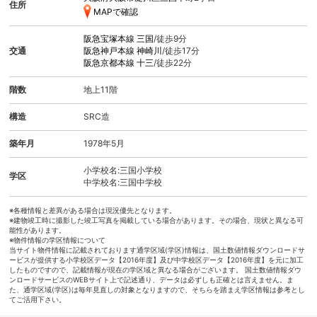
住所
MAPで確認
阪急宝塚本線
三国
/徒歩9分
交通
阪急神戸本線
神崎川
/徒歩17分
阪急京都本線
十三
/徒歩22分
階数
地上11階
構造
SRC造
築年月
1978年5月
小学校名:三国小学校
学区
中学校名:三国中学校
※各種情報と差異がある場合は現況優先となります。
※建物竣工時に撮影した竣工写真を掲載している場合があります。その場合、現状と異なる可
能性があります。
※物件情報の学区情報について
当サイト物件情報に記載されております通学区域(学区)情報は、国土数値情報ダウンロードサ
ービスが提供する小学校区データ【2016年度】及び中学校区データ【2016年度】を元に加工
したものですので、記載情報が現在の学区域と異なる場合がございます。 国土数値情報ダウ
ンロードサービスのWEBサイト上で記述通り、データは必ずしも正確とは言えません。ま
た、通学区域(学区)は毎年見直しの対象となりますので、そちらを踏まえ学区情報は参考とし
てご活用下さい。