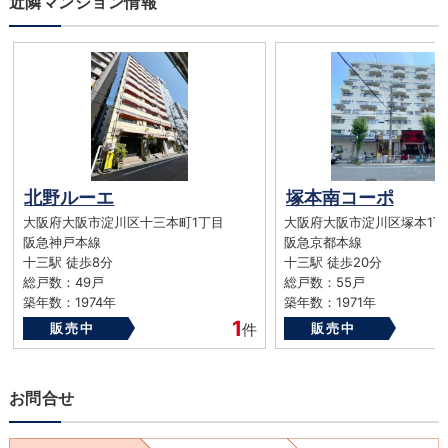
近隣マンション情報
北野ルーエ
塚本南コーポ
大阪府大阪市淀川区十三本町1丁目
大阪府大阪市淀川区塚本1丁
阪急神戸本線
阪急京都本線
十三駅 徒歩8分
十三駅 徒歩20分
総戸数：49戸
総戸数：55戸
築年数：1974年
築年数：1971年
1
販売中
件
販売中
お問合せ