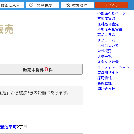
お気に入り
閲覧履歴
検索履歴
ログイン
売りたい
不動産売却ページ
不動産買取
無料売却査定
不動産売却実績
売却コラム
リフォーム
当社について
会社概要
店舗一覧
スタッフ紹介
0
インフォメーション
販売中物件
件
首都圏サイト
採用情報
会員登録
問い合わせ
蛍池」から徒歩2分の距離にあります。
螢池東町
2丁目