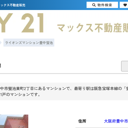
物件検索
マックス不動産販売
ライオンズマンション豊中蛍池
池
中市螢池東町2丁目にあるマンションで、最寄り駅は阪急宝塚本線の「
全41戸のマンションです。
住所
大阪府豊中市