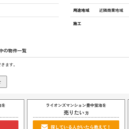
用途地域
近隣商業地域
施工
中の物件一覧
できます。
池を
ライオンズマンション豊中蛍池を
売りたい
方
！
探している人がいたら教えて！