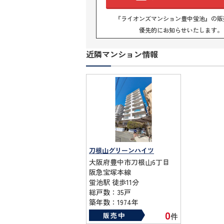
『ライオンズマンション豊中蛍池』の販
優先的にお知らせいたします。
近隣マンション情報
刀根山グリーンハイツ
大阪府豊中市刀根山6丁目
阪急宝塚本線
蛍池駅 徒歩11分
総戸数：35戸
築年数：1974年
0
販売中
件