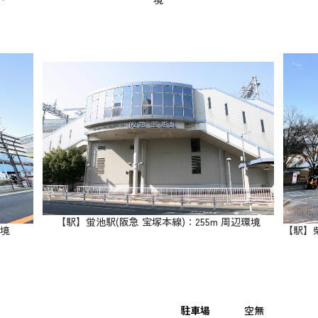
【駅】蛍池駅(阪急 宝塚本線)：255m 周辺環境
環境
【駅】柴
駐車場
空無