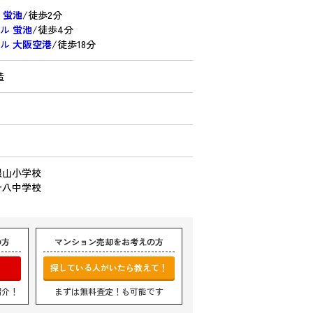
線
蛍池
/徒歩2分
ール
蛍池
/徒歩4分
ール
大阪空港
/徒歩18分
造
根山小学校
十八中学校
の方
マンション売却をお考えの方
探している人がいたら教えて！
紹介！
まずは無料査定！も可能です