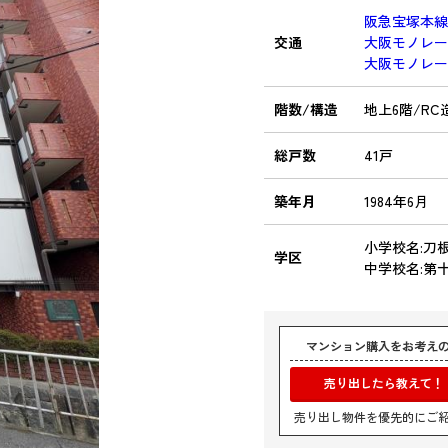
阪急宝塚本
交通
大阪モノレ
大阪モノレ
階数/構造
地上6階/RC
総戸数
41戸
築年月
1984年6月
小学校名:刀
学区
中学校名:第
マンション購入をお考え
売り出したら教えて！
売り出し物件を優先的にご