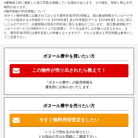
※建物竣工時に撮影した竣工写真を掲載している場合があります。その場合、現状と異なる可
能性があります。
※物件情報の学区情報について
当サイト物件情報に記載されております通学区域(学区)情報は、国土数値情報ダウンロードサ
ービスが提供する小学校区データ【2016年度】及び中学校区データ【2016年度】を元に加工
したものですので、記載情報が現在の学区域と異なる場合がございます。 国土数値情報ダウ
ンロードサービスのWEBサイト上で記述通り、データは必ずしも正確とは言えません。ま
た、通学区域(学区)は毎年見直しの対象となりますので、そちらを踏まえ学区情報は参考とし
てご活用下さい。
ボヌール豊中を買いたい方
この物件が売り出されたら教えて！
『ボヌール豊中』の販売情報を
優先的にお知らせいたします。
ボヌール豊中を売りたい方
今すぐ無料売却査定をしたい
いくらで売れるのか知りたい、
とお悩みの方はお気軽にご相談下さい。