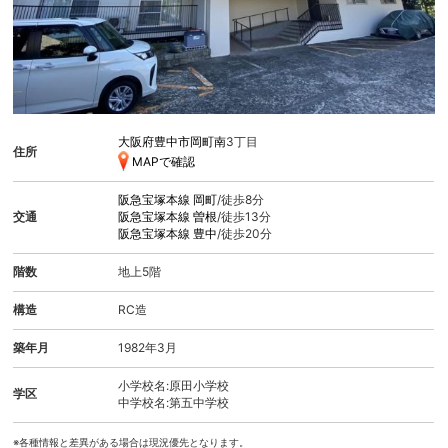
大阪府豊中市岡町南
3丁目
住所
MAPで確認
阪急宝塚本線
岡町
/徒歩8分
交通
阪急宝塚本線
曽根
/徒歩13分
阪急宝塚本線
豊中
/徒歩20分
階数
地上5階
構造
RC造
築年月
1982年3月
小学校名:原田小学校
学区
中学校名:第五中学校
※各種情報と差異がある場合は現況優先となります。