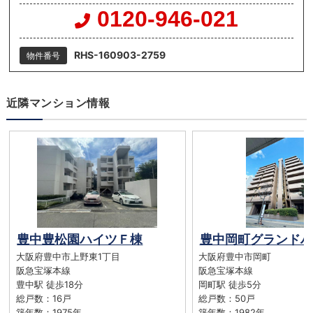
0120-946-021
RHS-160903-2759
物件番号
近隣マンション情報
豊中豊松園ハイツＦ棟
豊中岡町グランドハ
大阪府豊中市上野東1丁目
大阪府豊中市岡町
阪急宝塚本線
阪急宝塚本線
豊中駅 徒歩18分
岡町駅 徒歩5分
総戸数：16戸
総戸数：50戸
築年数：1975年
築年数：1982年