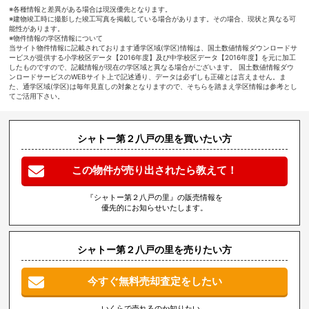
※各種情報と差異がある場合は現況優先となります。
※建物竣工時に撮影した竣工写真を掲載している場合があります。その場合、現状と異なる可
能性があります。
※物件情報の学区情報について
当サイト物件情報に記載されております通学区域(学区)情報は、国土数値情報ダウンロードサ
ービスが提供する小学校区データ【2016年度】及び中学校区データ【2016年度】を元に加工
したものですので、記載情報が現在の学区域と異なる場合がございます。 国土数値情報ダウ
ンロードサービスのWEBサイト上で記述通り、データは必ずしも正確とは言えません。ま
た、通学区域(学区)は毎年見直しの対象となりますので、そちらを踏まえ学区情報は参考とし
てご活用下さい。
シャトー第２八戸の里を買いたい方
この物件が売り出されたら教えて！
『シャトー第２八戸の里』の販売情報を
優先的にお知らせいたします。
シャトー第２八戸の里を売りたい方
今すぐ無料売却査定をしたい
いくらで売れるのか知りたい、