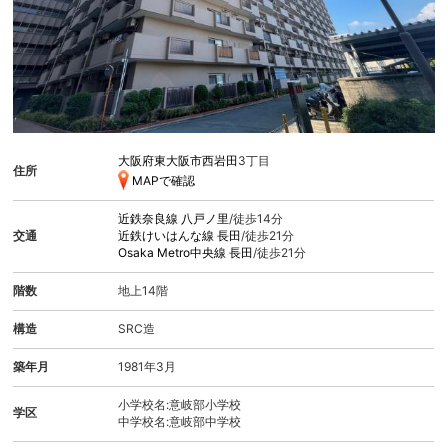
大阪府東大阪市西岩田
3丁目
住所
MAPで確認
近鉄奈良線
八戸ノ里
/徒歩14分
交通
近鉄けいはんな線
長田
/徒歩21分
Osaka Metro中央線
長田
/徒歩21分
階数
地上14階
構造
SRC造
築年月
1981年3月
小学校名:意岐部小学校
学区
中学校名:意岐部中学校