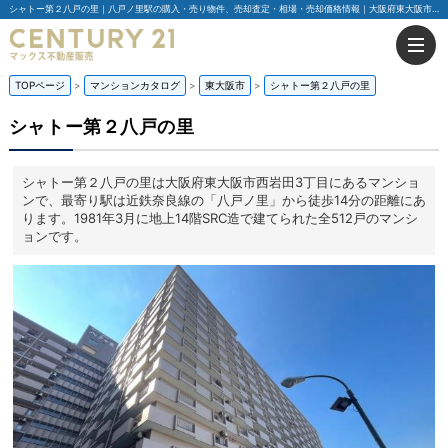
シャトー第２八戸の里｜八戸ノ里駅の購入・売り物件、売却査定・相場・売却価格情報｜大阪府東大阪市西岩田3丁目のマンション情報｜センチュリー21マックス不動産販売
TOPページ
マンションカタログ
東大阪市
シャトー第２八戸の里
シャトー第２八戸の里
シャトー第２八戸の里は大阪府東大阪市西岩田3丁目にあるマンショ
ンで、最寄り駅は近鉄奈良線の「八戸ノ里」から徒歩14分の距離にあ
ります。1981年3月に地上14階SRC造で建てられた全512戸のマンシ
ョンです。