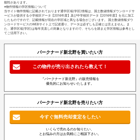
能性があります。
※物件情報の学区情報について
当サイト物件情報に記載されております通学区域(学区)情報は、国土数値情報ダウンロードサ
ービスが提供する小学校区データ【2016年度】及び中学校区データ【2016年度】を元に加工
したものですので、記載情報が現在の学区域と異なる場合がございます。 国土数値情報ダウ
ンロードサービスのWEBサイト上で記述通り、データは必ずしも正確とは言えません。ま
た、通学区域(学区)は毎年見直しの対象となりますので、そちらを踏まえ学区情報は参考とし
てご活用下さい。
パークナード新北野を買いたい方
この物件が売り出されたら教えて！
『パークナード新北野』の販売情報を
優先的にお知らせいたします。
パークナード新北野を売りたい方
今すぐ無料売却査定をしたい
いくらで売れるのか知りたい、
とお悩みの方はお気軽にご相談下さい。