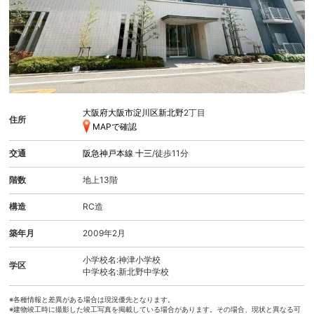
大阪府大阪市淀川区新北野
2丁目
住所
MAPで確認
交通
阪急神戸本線
十三
/徒歩11分
階数
地上13階
構造
RC造
築年月
2009年2月
小学校名:神津小学校
学区
中学校名:新北野中学校
※各種情報と差異がある場合は現況優先となります。
※建物竣工時に撮影した竣工写真を掲載している場合があります。その場合、現状と異なる可