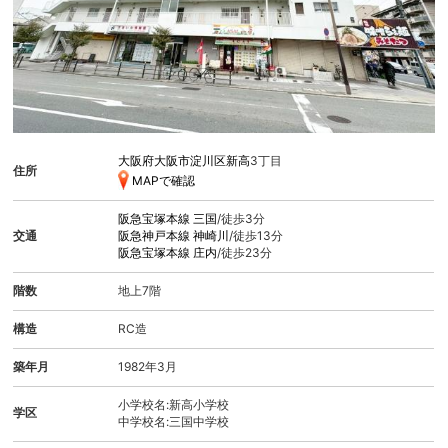
大阪府大阪市淀川区新高
3丁目
住所
MAPで確認
阪急宝塚本線
三国
/徒歩3分
交通
阪急神戸本線
神崎川
/徒歩13分
阪急宝塚本線
庄内
/徒歩23分
階数
地上7階
構造
RC造
築年月
1982年3月
小学校名:新高小学校
学区
中学校名:三国中学校