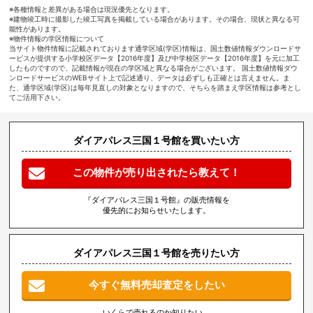
※各種情報と差異がある場合は現況優先となります。
※建物竣工時に撮影した竣工写真を掲載している場合があります。その場合、現状と異なる可
能性があります。
※物件情報の学区情報について
当サイト物件情報に記載されております通学区域(学区)情報は、国土数値情報ダウンロードサ
ービスが提供する小学校区データ【2016年度】及び中学校区データ【2016年度】を元に加工
したものですので、記載情報が現在の学区域と異なる場合がございます。 国土数値情報ダウ
ンロードサービスのWEBサイト上で記述通り、データは必ずしも正確とは言えません。ま
た、通学区域(学区)は毎年見直しの対象となりますので、そちらを踏まえ学区情報は参考とし
てご活用下さい。
ダイアパレス三国１号館を買いたい方
この物件が売り出されたら教えて！
『ダイアパレス三国１号館』の販売情報を
優先的にお知らせいたします。
ダイアパレス三国１号館を売りたい方
今すぐ無料売却査定をしたい
いくらで売れるのか知りたい、