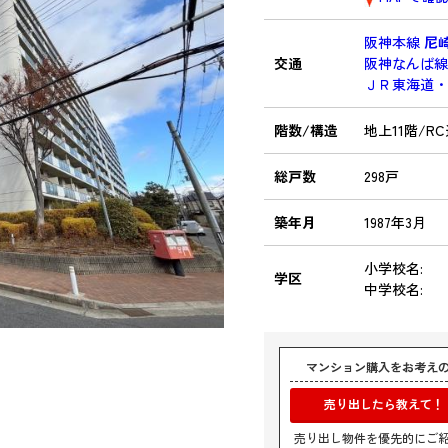
阪神本線
尼
交通
阪神なんば
ＪＲ東海道
階数/構造
地上11階/R
総戸数
298戸
築年月
1987年3月
小学校名:
学区
中学校名:
マンション購入をお考え
売り出したら教えて！
売り出し物件を優先的にご