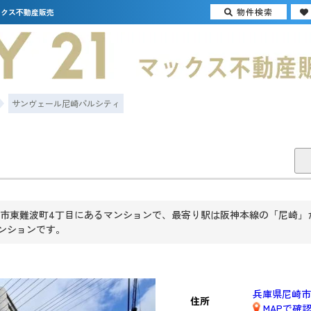
物件検索
ックス不動産販売
サンヴェール尼崎パルシティ
東難波町4丁目にあるマンションで、最寄り駅は阪神本線の「尼崎」から
マンションです。
兵庫県尼崎市
住所
MAPで確