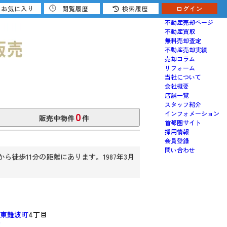
お気に入り
閲覧履歴
検索履歴
ログイン
売りたい
不動産売却ページ
不動産買取
無料売却査定
不動産売却実績
売却コラム
リフォーム
当社について
会社概要
店舗一覧
スタッフ紹介
0
インフォメーション
販売中物件
件
首都圏サイト
採用情報
会員登録
問い合わせ
徒歩11分の距離にあります。1987年3月
東難波町
4丁目
認