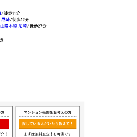
崎
/徒歩11分
線
尼崎
/徒歩12分
・山陽本線
尼崎
/徒歩27分
C造
の方
マンション売却をお考えの方
探している人がいたら教えて！
紹介！
まずは無料査定！も可能です