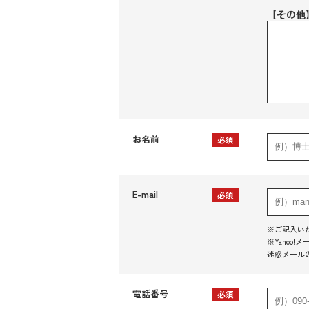
【その他
お名前
必須
E-mail
必須
※ご記入い
※Yaho
迷惑メール
電話番号
必須