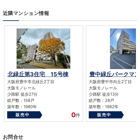
近隣マンション情報
北緑丘第3住宅 15号棟
豊中緑丘パークマン
大阪府豊中市北緑丘2丁目
大阪府豊中市向丘2丁目
大阪モノレール
大阪モノレール
少路駅 徒歩27分
少路駅 徒歩13分
総戸数：158戸
総戸数：28戸
築年数：1980年
築年数：1982年
0
販売中
件
販売中
お問合せ