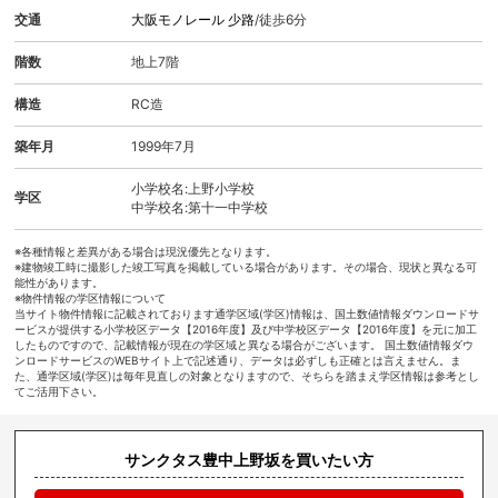
交通
大阪モノレール
少路
/徒歩6分
階数
地上7階
構造
RC造
築年月
1999年7月
小学校名:上野小学校
学区
中学校名:第十一中学校
※各種情報と差異がある場合は現況優先となります。
※建物竣工時に撮影した竣工写真を掲載している場合があります。その場合、現状と異なる可
能性があります。
※物件情報の学区情報について
当サイト物件情報に記載されております通学区域(学区)情報は、国土数値情報ダウンロードサ
ービスが提供する小学校区データ【2016年度】及び中学校区データ【2016年度】を元に加工
したものですので、記載情報が現在の学区域と異なる場合がございます。 国土数値情報ダウ
ンロードサービスのWEBサイト上で記述通り、データは必ずしも正確とは言えません。ま
た、通学区域(学区)は毎年見直しの対象となりますので、そちらを踏まえ学区情報は参考とし
てご活用下さい。
サンクタス豊中上野坂を買いたい方