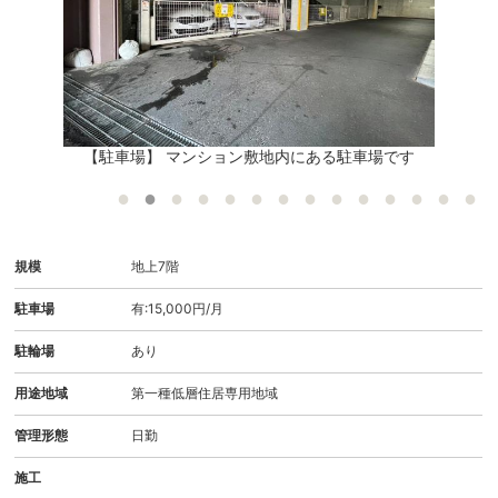
外
【駐車場】 マンション敷地内にある駐車場です
規模
地上7階
駐車場
有:15,000円/月
駐輪場
あり
用途地域
第一種低層住居専用地域
管理形態
日勤
施工