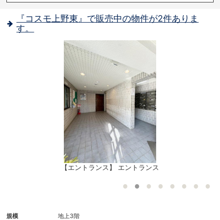
『コスモ上野東』で販売中の物件が2件ありま
す。
歩
【エントランス】 エントランス
ま
規模
地上3階