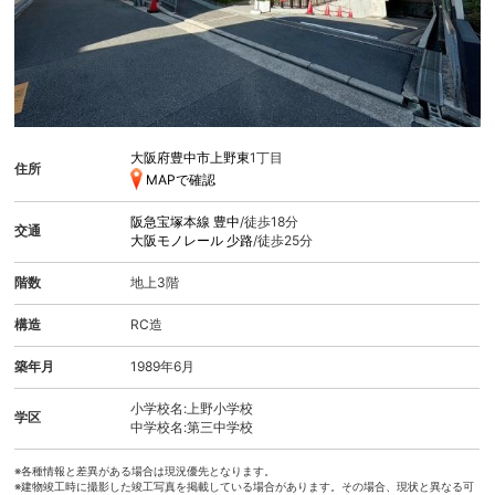
大阪府豊中市上野東
1丁目
住所
MAPで確認
阪急宝塚本線
豊中
/徒歩18分
交通
大阪モノレール
少路
/徒歩25分
階数
地上3階
構造
RC造
築年月
1989年6月
小学校名:上野小学校
学区
中学校名:第三中学校
※各種情報と差異がある場合は現況優先となります。
※建物竣工時に撮影した竣工写真を掲載している場合があります。その場合、現状と異なる可