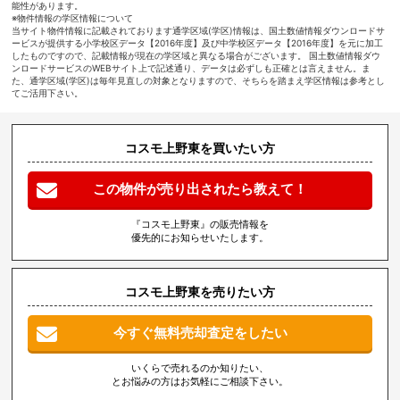
能性があります。
※物件情報の学区情報について
当サイト物件情報に記載されております通学区域(学区)情報は、国土数値情報ダウンロードサ
ービスが提供する小学校区データ【2016年度】及び中学校区データ【2016年度】を元に加工
したものですので、記載情報が現在の学区域と異なる場合がございます。 国土数値情報ダウ
ンロードサービスのWEBサイト上で記述通り、データは必ずしも正確とは言えません。ま
た、通学区域(学区)は毎年見直しの対象となりますので、そちらを踏まえ学区情報は参考とし
てご活用下さい。
コスモ上野東を買いたい方
この物件が売り出されたら教えて！
『コスモ上野東』の販売情報を
優先的にお知らせいたします。
コスモ上野東を売りたい方
今すぐ無料売却査定をしたい
いくらで売れるのか知りたい、
とお悩みの方はお気軽にご相談下さい。