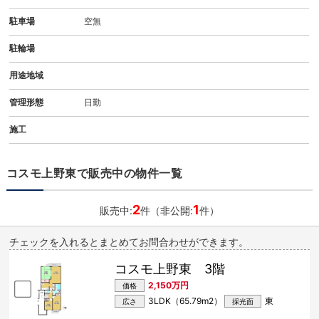
駐車場
空無
駐輪場
用途地域
管理形態
日勤
施工
コスモ上野東で販売中の物件一覧
2
1
販売中:
件（非公開:
件）
チェックを入れるとまとめてお問合わせができます。
コスモ上野東 3階
2,150万円
価格
3LDK（65.79m
2
）
東
広さ
採光面