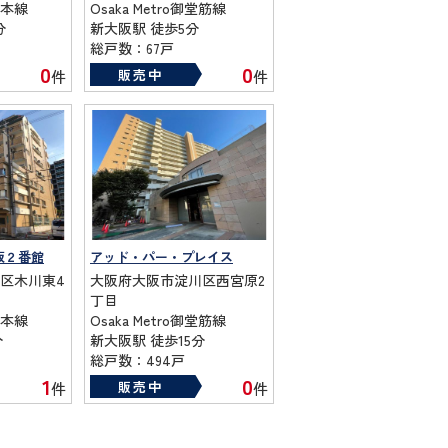
本線
Osaka Metro御堂筋線
分
新大阪駅 徒歩5分
総戸数：67戸
築年数：1981年
0
0
販売中
件
件
阪２番館
アッド・パー・プレイス
区木川東4
大阪府大阪市淀川区西宮原2
丁目
本線
Osaka Metro御堂筋線
分
新大阪駅 徒歩15分
総戸数：494戸
築年数：2005年
1
0
販売中
件
件