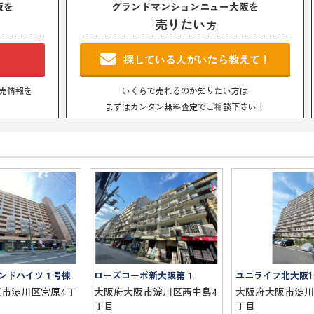
阪を
グランドマンションニュー大阪を
売りたい
方
！
探している人がいたら教えて！
売情報を
いくらで売れるのか知りたい方は
まずはカンタン無料査定でご相談下さい！
ンドハイツ１号棟
ローズコーポ新大阪第１
ユニライフ北大阪1
阪市淀川区宮原4丁
大阪府大阪市淀川区西中島4
大阪府大阪市淀川
丁目
丁目