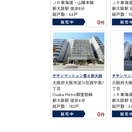
ＪＲ東海道・山陽本線
ＪＲ東海
新大阪駅 徒歩8分
新大阪駅 
総戸数：64戸
総戸数：15
築年数：1977年
築年数：19
0
販売中
販売
件
チサンマンション第８新大阪
大阪府大阪市淀川区西中島7
大阪府大阪
丁目
丁目
Osaka Metro御堂筋線
ＪＲ東海
新大阪駅 徒歩4分
新大阪駅 
総戸数：182戸
総戸数：5
築年数：1977年
築年数：19
0
販売中
販売
件