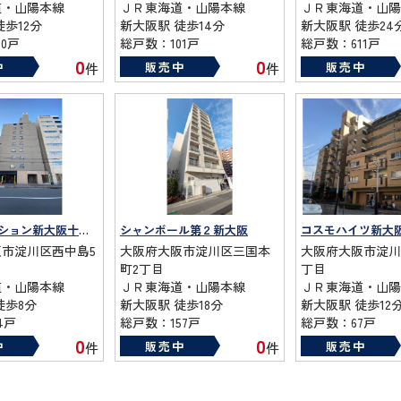
道・山陽本線
ＪＲ東海道・山陽本線
ＪＲ東海道・山陽
徒歩12分
新大阪駅 徒歩14分
新大阪駅 徒歩24
0戸
総戸数：101戸
総戸数：611戸
81年
築年数：1972年
築年数：1986年
0
0
中
販売中
販売中
件
件
チサンマンション新大阪十番館
シャンボール第２新大阪
コスモハイツ新大
市淀川区西中島5
大阪府大阪市淀川区三国本
大阪府大阪市淀川
町2丁目
丁目
道・山陽本線
ＪＲ東海道・山陽本線
ＪＲ東海道・山陽
徒歩8分
新大阪駅 徒歩18分
新大阪駅 徒歩12
4戸
総戸数：157戸
総戸数：67戸
80年
築年数：1973年
築年数：1985年
0
0
中
販売中
販売中
件
件