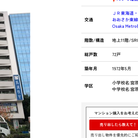
ＪＲ東海道
交通
おおさか東
Osaka Met
階数/構造
地上11階/SR
総戸数
72戸
築年月
1972年5月
小学校名:宮
学区
中学校名:宮
マンション購入をお考え
売り出したら教えて！
売り出し物件を優先的にご