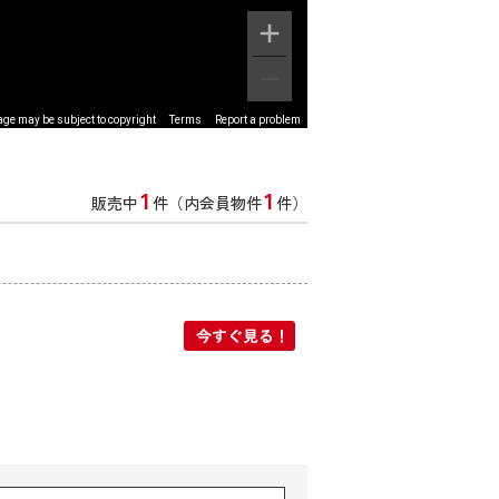
ge may be subject to copyright
Terms
Report a problem
1
1
販売中
件（内会員物件
件）