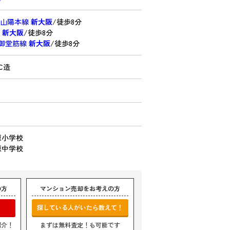
・山陽本線
新大阪
/徒歩8分
線
新大阪
/徒歩8分
ro御堂筋線
新大阪
/徒歩8分
C造
原小学校
原中学校
の方
マンション売却をお考えの方
探している人がいたら教えて！
紹介！
まずは無料査定！も可能です