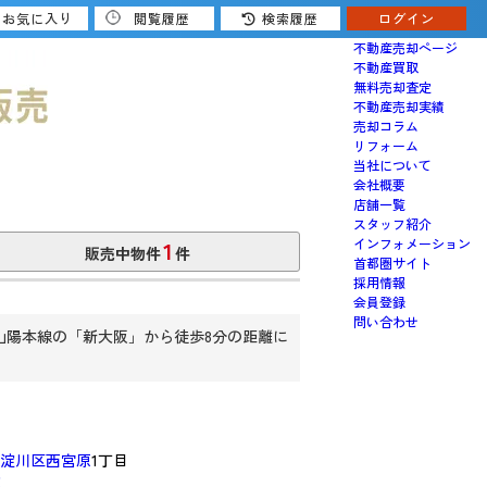
お気に入り
閲覧履歴
検索履歴
ログイン
売りたい
不動産売却ページ
不動産買取
無料売却査定
不動産売却実績
売却コラム
リフォーム
当社について
会社概要
店舗一覧
スタッフ紹介
1
インフォメーション
販売中物件
件
首都圏サイト
採用情報
会員登録
問い合わせ
山陽本線の「新大阪」から徒歩8分の距離に
淀川区西宮原
1丁目
認