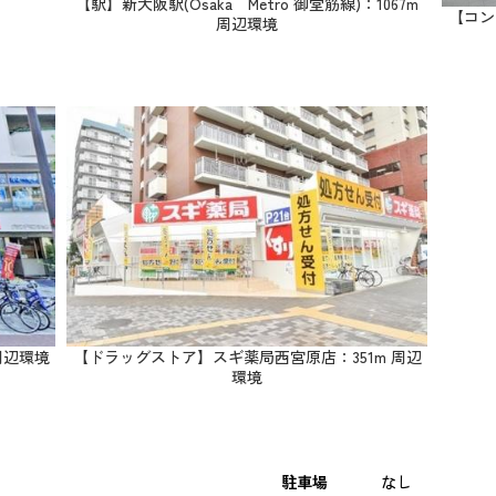
【駅】新大阪駅(Osaka Metro 御堂筋線)：1067m
【コン
周辺環境
【ドラッグストア】スギ薬局西宮原店：351m 周辺
周辺環境
環境
駐車場
なし