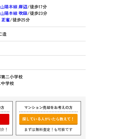
・山陽本線
岸辺
/徒歩17分
・山陽本線
吹田
/徒歩23分
線
正雀
/徒歩25分
C造
部第二小学校
二中学校
の方
マンション売却をお考えの方
探している人がいたら教えて！
紹介！
まずは無料査定！も可能です