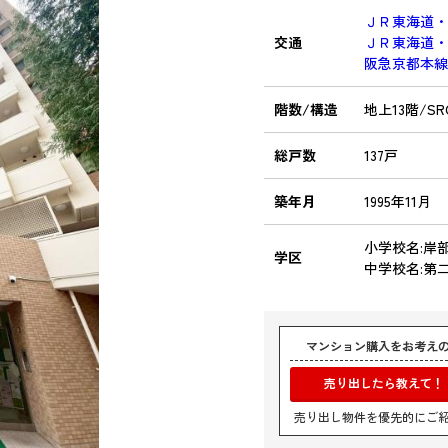
ＪＲ東海道
交通
ＪＲ東海道
阪急京都本
階数/構造
地上13階/SR
総戸数
137戸
築年月
1995年11月
小学校名:岸
学区
中学校名:第
マンション購入をお考え
売り出したら教えて！
売り出し物件を優先的にご