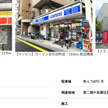
【ドラ
235m
【コンビニ】ローソン日の出町店：2466m 周辺環境
駐車場
有:4,790円/月
用途地域
第二種中高層住
施工