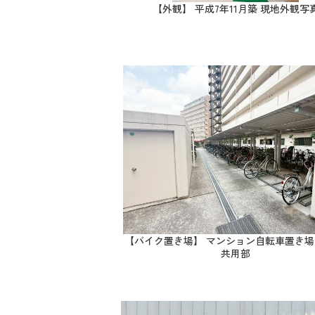
【外観】 平成7年11月築 現地外観写
【バイク置き場】 マンション自転車置き場
共用部