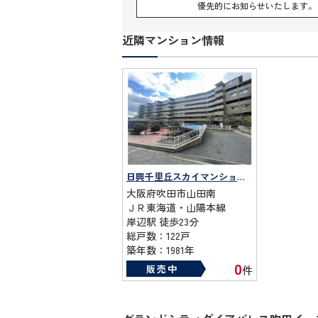
優先的にお知らせいたします。
近隣マンション情報
日興千里丘スカイマンションＡ棟
大阪府吹田市山田南
ＪＲ東海道・山陽本線
岸辺駅 徒歩23分
総戸数：122戸
築年数：1981年
0
販売中
件