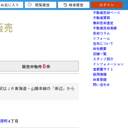
お気に入り
閲覧履歴
検索履歴
ログイン
売りたい
不動産売却ページ
不動産買取
無料売却査定
不動産売却実績
売却コラム
リフォーム
当社について
会社概要
店舗一覧
スタッフ紹介
0
インフォメーション
販売中物件
件
首都圏サイト
採用情報
会員登録
問い合わせ
駅はＪＲ東海道・山陽本線の「岸辺」から
原町
4丁目