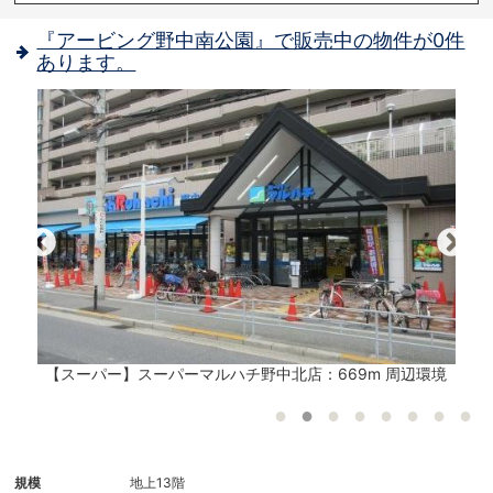
『アービング野中南公園』で販売中の物件が0件
あります。
観
【スーパー】スーパーマルハチ野中北店：669m 周辺環境
規模
地上13階