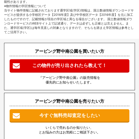
能性があります。
※物件情報の学区情報について
当サイト物件情報に記載されております通学区域(学区)情報は、国土数値情報ダウンロードサ
ービスが提供する小学校区データ【2016年度】及び中学校区データ【2016年度】を元に加工
したものですので、記載情報が現在の学区域と異なる場合がございます。 国土数値情報ダウ
ンロードサービスのWEBサイト上で記述通り、データは必ずしも正確とは言えません。ま
た、通学区域(学区)は毎年見直しの対象となりますので、そちらを踏まえ学区情報は参考とし
てご活用下さい。
アービング野中南公園を買いたい方
この物件が売り出されたら教えて！
『アービング野中南公園』の販売情報を
優先的にお知らせいたします。
アービング野中南公園を売りたい方
今すぐ無料売却査定をしたい
いくらで売れるのか知りたい、
とお悩みの方はお気軽にご相談下さい。