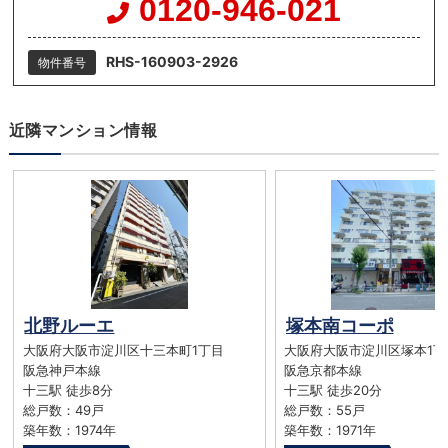
0120-946-021
RHS-160903-2926
物件番号
近隣マンション情報
北野ルーエ
塚本南コーポ
大阪府大阪市淀川区十三本町1丁目
大阪府大阪市淀川区塚本1丁
阪急神戸本線
阪急京都本線
十三駅 徒歩8分
十三駅 徒歩20分
総戸数：49戸
総戸数：55戸
築年数：1974年
築年数：1971年