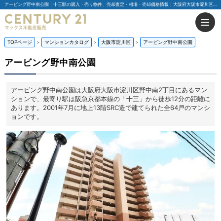
アービング野中南公園｜十三駅の購入・売り物件、売却査定・相場・売却価格情報｜大阪府大阪市淀川区野中南2丁目のマンション情報｜センチュリー21マックス不動産販売
TOPページ
マンションカタログ
大阪市淀川区
アービング野中南公園
アービング野中南公園
アービング野中南公園は大阪府大阪市淀川区野中南2丁目にあるマン
ションで、最寄り駅は阪急京都本線の「十三」から徒歩12分の距離に
あります。2001年7月に地上13階SRC造で建てられた全64戸のマンシ
ョンです。