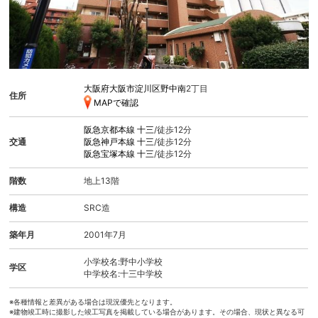
大阪府大阪市淀川区野中南
2丁目
住所
MAPで確認
阪急京都本線
十三
/徒歩12分
交通
阪急神戸本線
十三
/徒歩12分
阪急宝塚本線
十三
/徒歩12分
階数
地上13階
構造
SRC造
築年月
2001年7月
小学校名:野中小学校
学区
中学校名:十三中学校
※各種情報と差異がある場合は現況優先となります。
※建物竣工時に撮影した竣工写真を掲載している場合があります。その場合、現状と異なる可