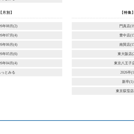
【月別】
【特集
26年08月(2)
門真店(19
26年07月(4)
豊中店(15
26年06月(4)
南巽店(15
26年05月(6)
東大阪店(2
26年04月(4)
東京八王子店(
もっとみる
2026卒(1
新卒(1)
東京荻窪店(