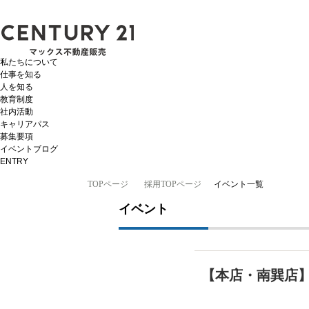
イベント【2026年2月】 | 大阪（門真市・大阪市・豊中市）の不動産はセンチュリー21マ
私たちについて
仕事を知る
人を知る
教育制度
社内活動
キャリアパス
募集要項
イベントブログ
ENTRY
TOPページ
採用TOPページ
イベント一覧
イベント
【本店・南巽店】